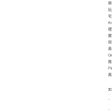
帶
玩
宅
K
禮
寶
保
黃
G
推
P
黃
文