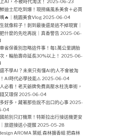
上AI，不被時代淘汰！
2025-06-23
鮮迪士尼吃到爆！現撈痛風系美食＋必買
嘴🔥｜桃園美食Vlog
2025-06-04
生就像粽子！剝到最後還是逃不掉現實｜
肥什麼的先吃再說｜真香警告
2025-06-
4
車省保養別忽略這件事！每1萬公里調胎
次，輪胎壽命延長30%以上！
2025-06-
4
還不學AI？未來只有懂AI的人不會被淘
！AI時代必學技能⚠️
2025-06-04
人必看！老天爺牌免費高壓水柱洗車術，
錢又環保
2025-06-04
多好多，藏著那些說不出口的心事
2025-
6-04
國前別只訂機票！特斯拉出行接送機更安
｜旅遊接送小提醒
2025-05-28
design AROMA 葉紙 森林擴香組 把森林