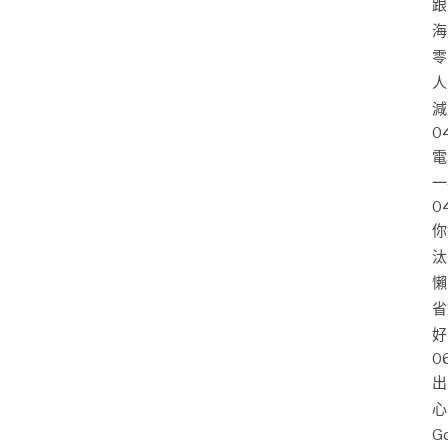
跟
海
零
人
減
0
電
一
0
你
汰
懶
省
好
0
出
心
G