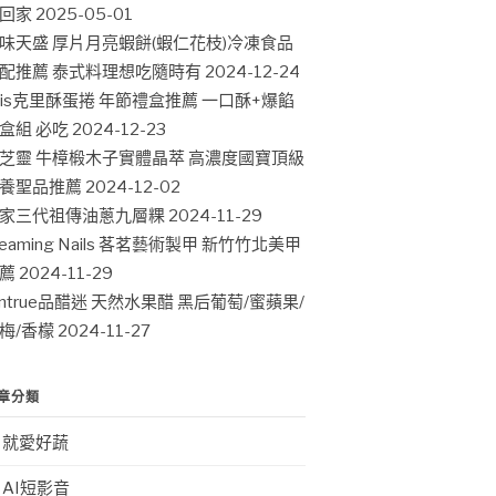
回家
2025-05-01
味天盛 厚片月亮蝦餅(蝦仁花枝)冷凍食品
配推薦 泰式料理想吃隨時有
2024-12-24
ris克里酥蛋捲 年節禮盒推薦 一口酥+爆餡
盒組 必吃
2024-12-23
芝靈 牛樟椴木子實體晶萃 高濃度國寶頂級
養聖品推薦
2024-12-02
家三代祖傳油蔥九層粿
2024-11-29
leaming Nails 茖茗藝術製甲 新竹竹北美甲
薦
2024-11-29
intrue品醋迷 天然水果醋 黑后葡萄/蜜蘋果/
梅/香檬
2024-11-27
章分類
就愛好蔬
AI短影音