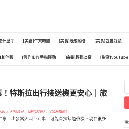
活
餐吃什麼？
[美食]午茶時間
[美食]晚餐約會
[美食]就愛好蔬
]其他類
[勞作]DIY手指運動
[繪畫]輕描淡寫
[影音]youtube
搜
尋
票！特斯拉出行接送機更安心｜旅
關
鍵
字
-28
in
AI短影音
,
《國內旅遊》
,
《國外旅遊》
件事！出發當天叫不到車，可能直接錯過班機。現在很多
海