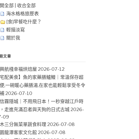
開全部
|
收合全部
海水格格旅歷表
[食]早餐吃什麼？
輕描淡寫
關於我
期文章
興航棧幸福烘焙屋
2026-07-12
宅配美食】魚的家藥膳鱸鰻｜常溫保存超
便,一碗暖心藥膳湯,在家也能輕鬆享受冬令
補
2026-07-10
信霧隱城｜不用飛日本！一秒穿越江戶時
，走進充滿忍者與天狗的日式古城
2026-
7-09
木三分無菜單蔬食料理
2026-07-08
園龍潭客家文化館
2026-07-08