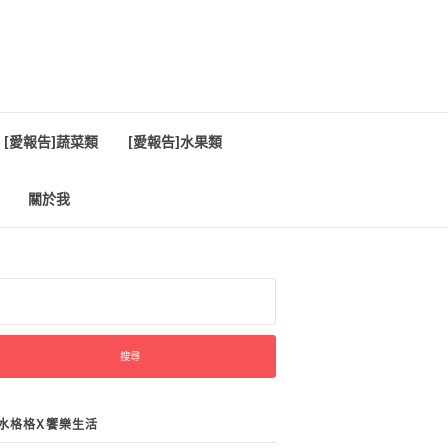
[愛報告]蔬菜類
[愛報告]水果類
關於我
:
水格格X饗樂生活