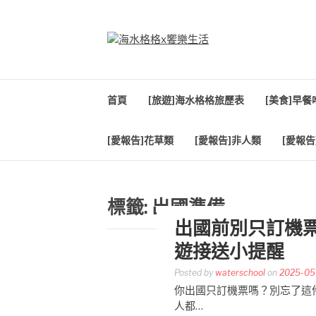
Skip
to
content
海水格格X饗樂生
吃喝玩樂到處趴趴造
首頁
[旅遊]海水格格旅歷表
[美食]早
[愛報告]花草類
[愛報告]非人類
[愛報告
標籤:
出國準備
出國前別只訂機
遊接送小提醒
Posted by
waterschool
on
2025-05
你出國只訂機票嗎？別忘了這
人都…