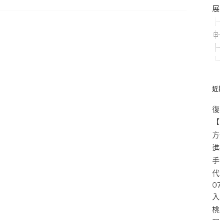
展
近
復
【
方
進
手
代
0
入
桃