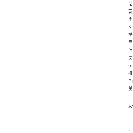
帶
玩
宅
K
禮
寶
保
黃
G
推
P
黃
文