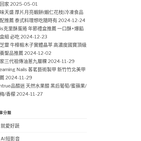
回家
2025-05-01
味天盛 厚片月亮蝦餅(蝦仁花枝)冷凍食品
配推薦 泰式料理想吃隨時有
2024-12-24
ris克里酥蛋捲 年節禮盒推薦 一口酥+爆餡
盒組 必吃
2024-12-23
芝靈 牛樟椴木子實體晶萃 高濃度國寶頂級
養聖品推薦
2024-12-02
家三代祖傳油蔥九層粿
2024-11-29
leaming Nails 茖茗藝術製甲 新竹竹北美甲
薦
2024-11-29
intrue品醋迷 天然水果醋 黑后葡萄/蜜蘋果/
梅/香檬
2024-11-27
章分類
就愛好蔬
AI短影音