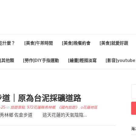
活
餐吃什麼？
[美食]午茶時間
[美食]晚餐約會
[美食]就愛好蔬
]其他類
[勞作]DIY手指運動
[繪畫]輕描淡寫
[影音]youtube
搜
尋
步道｜原為台泥採礦道路
關
鍵
-25
in
旅遊景點
,
972花蓮縣秀林鄉
,
《國內旅遊》
,
o花蓮地區
字
 花蓮縣秀林鄉 佐倉步道 這天花蓮的天氣陰陰…
海