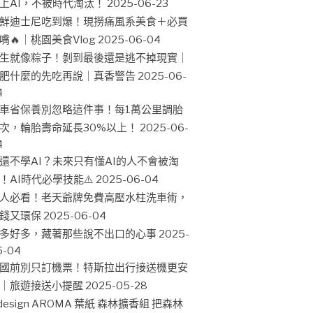
上AI，不被時代淘汰！
2025-06-23
鮮迪士尼吃到爆！現撈痛風系美食＋必買
嘴🔥｜桃園美食Vlog
2025-06-04
生就像粽子！剝到最後還是逃不掉現實｜
肥什麼的先吃再說｜真香警告
2025-06-
4
車省保養別忽略這件事！每1萬公里調胎
次，輪胎壽命延長30%以上！
2025-06-
4
還不學AI？未來只有懂AI的人不會被淘
！AI時代必學技能⚠️
2025-06-04
人必看！老天爺牌免費高壓水柱洗車術，
錢又環保
2025-06-04
多好多，藏著那些說不出口的心事
2025-
6-04
國前別只訂機票！特斯拉出行接送機更安
｜旅遊接送小提醒
2025-05-28
design AROMA 葉紙 森林擴香組 把森林