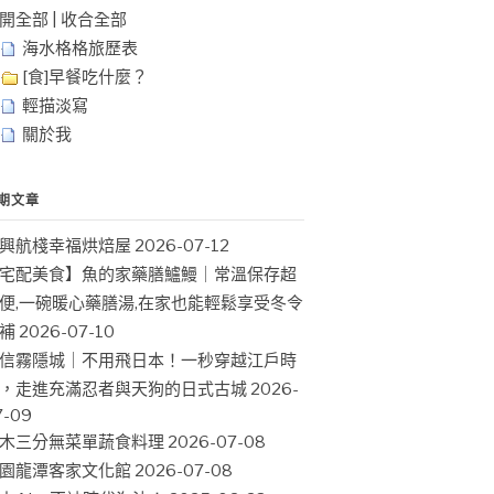
開全部
|
收合全部
海水格格旅歷表
[食]早餐吃什麼？
輕描淡寫
關於我
期文章
興航棧幸福烘焙屋
2026-07-12
宅配美食】魚的家藥膳鱸鰻｜常溫保存超
便,一碗暖心藥膳湯,在家也能輕鬆享受冬令
補
2026-07-10
信霧隱城｜不用飛日本！一秒穿越江戶時
，走進充滿忍者與天狗的日式古城
2026-
7-09
木三分無菜單蔬食料理
2026-07-08
園龍潭客家文化館
2026-07-08