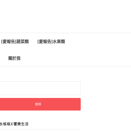
[愛報告]蔬菜類
[愛報告]水果類
關於我
:
水格格X饗樂生活