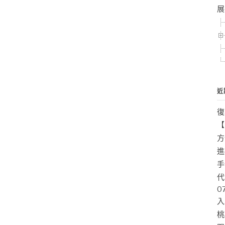
展
近
復
【
方
進
手
代
0
入
桃