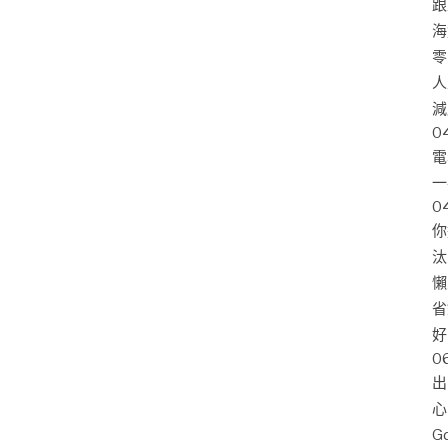
跟
海
零
人
減
0
電
一
0
你
汰
懶
省
好
0
出
心
G