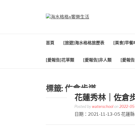
Skip
to
content
海水格格X饗樂生
吃喝玩樂到處趴趴造
首頁
[旅遊]海水格格旅歷表
[美食]早
[愛報告]花草類
[愛報告]非人類
[愛報告
標籤:
佐倉步道
花蓮秀林｜佐倉
Posted by
waterschool
on
2022-05
日期：2021-11-13-05