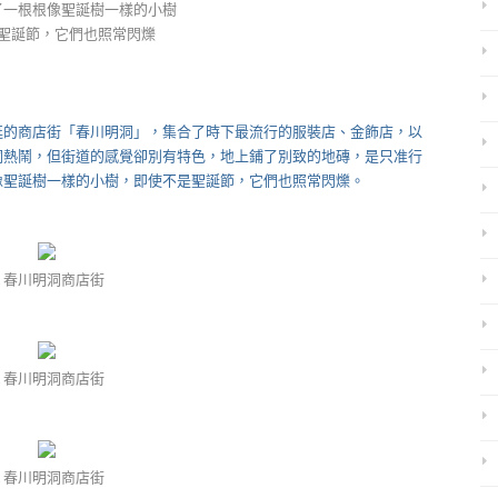
了一根根像聖誕樹一樣的小樹
聖誕節，它們也照常閃爍
的商店街「春川明洞」，集合了時下最流行的服裝店、金飾店，以
洞熱鬧，但街道的感覺卻別有特色，地上鋪了別致的地磚，是只准行
像聖誕樹一樣的小樹，即使不是聖誕節，它們也照常閃爍。
▲春川明洞商店街
▲春川明洞商店街
▲春川明洞商店街