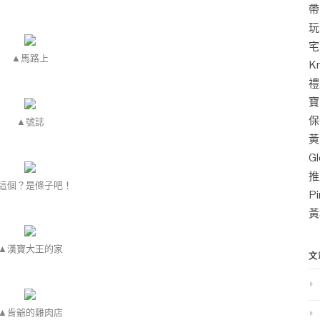
帶
玩
宅
▲馬路上
K
禮
寶
保
▲號誌
黃
G
推
這個？是條子吧！
P
黃
▲漢寶大王的家
文
▲肯爺的雞肉店