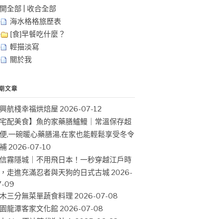
開全部
|
收合全部
海水格格旅歷表
[食]早餐吃什麼？
輕描淡寫
關於我
期文章
興航棧幸福烘焙屋
2026-07-12
宅配美食】魚的家藥膳鱸鰻｜常溫保存超
便,一碗暖心藥膳湯,在家也能輕鬆享受冬令
補
2026-07-10
信霧隱城｜不用飛日本！一秒穿越江戶時
，走進充滿忍者與天狗的日式古城
2026-
7-09
木三分無菜單蔬食料理
2026-07-08
園龍潭客家文化館
2026-07-08