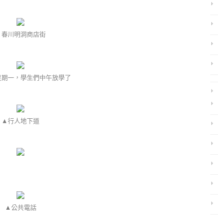
▲春川明洞商店街
星期一，學生們中午放學了
▲行人地下道
▲公共電話