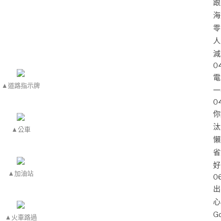
跟
海
零
人
減
0
電
▲道路指示牌
一
0
你
汰
▲公車
懶
省
好
▲加油站
0
出
心
G
▲火車路過