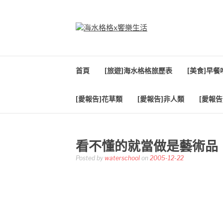
Skip
to
content
海水格格X饗樂生
吃喝玩樂到處趴趴造
首頁
[旅遊]海水格格旅歷表
[美食]早
[愛報告]花草類
[愛報告]非人類
[愛報告
看不懂的就當做是藝術品
Posted by
waterschool
on
2005-12-22