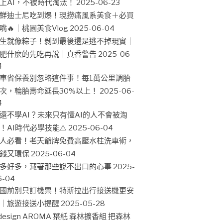
上AI，不被時代淘汰！
2025-06-23
鮮迪士尼吃到爆！現撈痛風系美食＋必買
嘴🔥｜桃園美食Vlog
2025-06-04
生就像粽子！剝到最後還是逃不掉現實｜
肥什麼的先吃再說｜真香警告
2025-06-
4
車省保養別忽略這件事！每1萬公里調胎
次，輪胎壽命延長30%以上！
2025-06-
4
還不學AI？未來只有懂AI的人不會被淘
！AI時代必學技能⚠️
2025-06-04
人必看！老天爺牌免費高壓水柱洗車術，
錢又環保
2025-06-04
多好多，藏著那些說不出口的心事
2025-
6-04
國前別只訂機票！特斯拉出行接送機更安
｜旅遊接送小提醒
2025-05-28
design AROMA 葉紙 森林擴香組 把森林