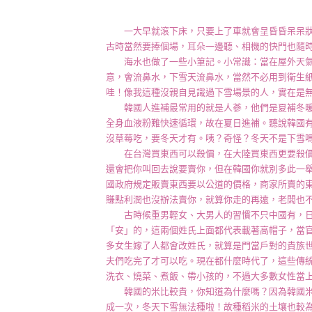
一大早就滾下床，只要上了車就會呈昏昏呆呆狀
古時當然要捧個場，耳朵一邊聽、相機的快門也隨
海水也做了一些小筆記。小常識：當在屋外天氣
意，會流鼻水，下雪天流鼻水，當然不必用到衛生
哇！像我這種沒親自見識過下雪場景的人，實在是
韓國人進補最常用的就是人蔘，他們是夏補冬暖
全身血液粉難快速循環，故在夏日進補。聽說韓國
沒草莓吃，要冬天才有。咦？奇怪？冬天不是下雪
在台灣買東西可以殺價，在大陸買東西更要殺價
還會把你叫回去說要賣你，但在韓國你就別多此一舉
國政府規定販賣東西要以公道的價格，商家所賣的
賺點利潤也沒辦法賣你，就算你走的再遠，老闆也
古時候重男輕女、大男人的習慣不只中國有，日
「安」的，這兩個姓氏上面都代表載著高帽子，當
多女生嫁了人都會改姓氏，就算是門當戶對的貴族
夫們吃完了才可以吃。現在都什麼時代了，這些傳
洗衣、燒菜、煮飯、帶小孩的，不過大多數女性當
韓國的米比較貴，你知道為什麼嗎？因為韓國米
成一次，冬天下雪無法種啦！故種稻米的土壤也較