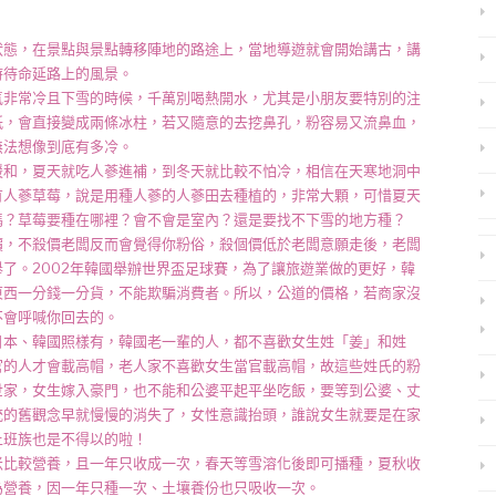
態，在景點與景點轉移陣地的路途上，當地導遊就會開始講古，講
時待命延路上的風景。
非常冷且下雪的時候，千萬別喝熱開水，尤其是小朋友要特別的注
紙，會直接變成兩條冰柱，若又隨意的去挖鼻孔，粉容易又流鼻血，
無法想像到底有多冷。
和，夏天就吃人蔘進補，到冬天就比較不怕冷，相信在天寒地洞中
有人蔘草莓，說是用種人蔘的人蔘田去種植的，非常大顆，可惜夏天
嗎？草莓要種在哪裡？會不會是室內？還是要找不下雪的地方種？
，不殺價老闆反而會覺得你粉俗，殺個價低於老闆意願走後，老闆
了。2002年韓國舉辦世界盃足球賽，為了讓旅遊業做的更好，韓
東西一分錢一分貨，不能欺騙消費者。所以，公道的價格，若商家沒
不會呼喊你回去的。
本、韓國照樣有，韓國老一輩的人，都不喜歡女生姓「姜」和姓
官的人才會載高帽，老人家不喜歡女生當官載高帽，故這些姓氏的粉
世家，女生嫁入豪門，也不能和公婆平起平坐吃飯，要等到公婆、丈
統的舊觀念早就慢慢的消失了，女性意識抬頭，誰說女生就要是在家
上班族也是不得以的啦！
比較營養，且一年只收成一次，春天等雪溶化後即可播種，夏秋收
為營養，因一年只種一次、土壤養份也只吸收一次。