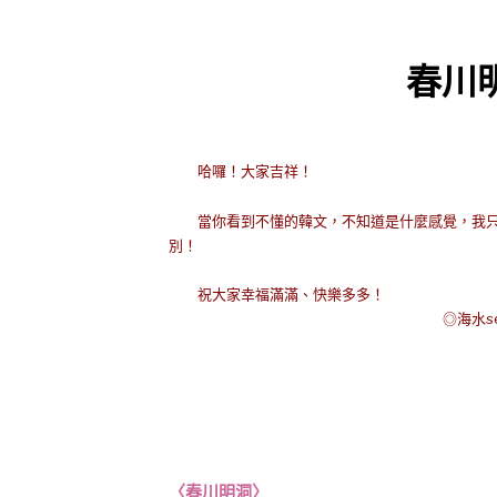
春川
哈囉！大家吉祥！
當你看到不懂的韓文，不知道是什麼感覺，我只
別！
祝大家幸福滿滿、快樂多多！
◎海水seawat
〈春川明洞〉