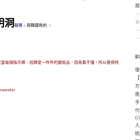
展
明洞
報導
﹝
與韓國有約
﹞
近
當每個指示牌、招牌是一件件的藝術品，因為看不懂，所以覺得特
復
【
方
er
進
手
代
0
入
桃