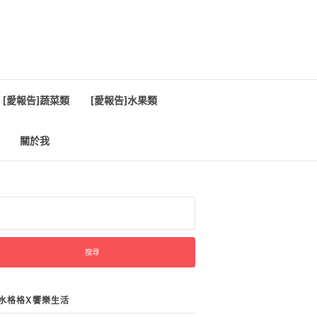
[愛報告]蔬菜類
[愛報告]水果類
關於我
:
水格格X饗樂生活