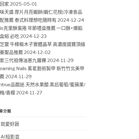
回家
2025-05-01
味天盛 厚片月亮蝦餅(蝦仁花枝)冷凍食品
配推薦 泰式料理想吃隨時有
2024-12-24
ris克里酥蛋捲 年節禮盒推薦 一口酥+爆餡
盒組 必吃
2024-12-23
芝靈 牛樟椴木子實體晶萃 高濃度國寶頂級
養聖品推薦
2024-12-02
家三代祖傳油蔥九層粿
2024-11-29
leaming Nails 茖茗藝術製甲 新竹竹北美甲
薦
2024-11-29
intrue品醋迷 天然水果醋 黑后葡萄/蜜蘋果/
梅/香檬
2024-11-27
章分類
就愛好蔬
AI短影音