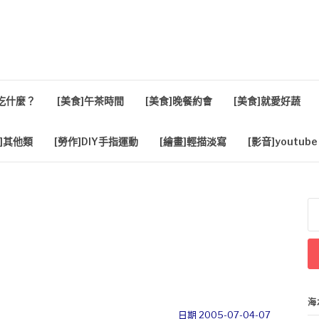
活
餐吃什麼？
[美食]午茶時間
[美食]晚餐約會
[美食]就愛好蔬
]其他類
[勞作]DIY手指運動
[繪畫]輕描淡寫
[影音]youtube
搜
尋
關
鍵
字
海
日期 2005-07-04-07