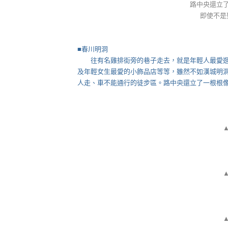
路中央還立
即使不是
■
春川明洞
往有名雞排街旁的巷子走去，就是年輕人最愛逛
及年輕女生最愛的小飾品店等等，雖然不如漢城明
人走、車不能通行的徒步區。路中央還立了一根根