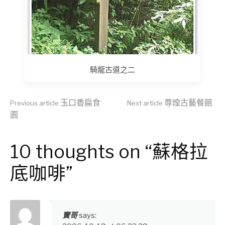
騎龍古道之二
Continue
玉口香扁食
尊煌古藝餐館
Previous article
Next article
園
Reading
10 thoughts on “蘇格拉
底咖啡”
寶哥
says: