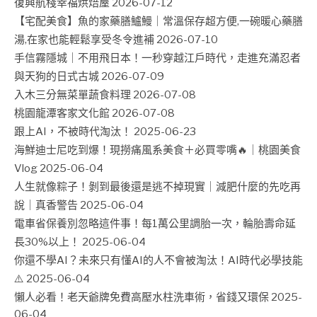
復興航棧幸福烘焙屋
2026-07-12
【宅配美食】魚的家藥膳鱸鰻｜常溫保存超方便,一碗暖心藥膳
湯,在家也能輕鬆享受冬令進補
2026-07-10
手信霧隱城｜不用飛日本！一秒穿越江戶時代，走進充滿忍者
與天狗的日式古城
2026-07-09
入木三分無菜單蔬食料理
2026-07-08
桃園龍潭客家文化館
2026-07-08
跟上AI，不被時代淘汰！
2025-06-23
海鮮迪士尼吃到爆！現撈痛風系美食＋必買零嘴🔥｜桃園美食
Vlog
2025-06-04
人生就像粽子！剝到最後還是逃不掉現實｜減肥什麼的先吃再
說｜真香警告
2025-06-04
電車省保養別忽略這件事！每1萬公里調胎一次，輪胎壽命延
長30%以上！
2025-06-04
你還不學AI？未來只有懂AI的人不會被淘汰！AI時代必學技能
⚠️
2025-06-04
懶人必看！老天爺牌免費高壓水柱洗車術，省錢又環保
2025-
06-04