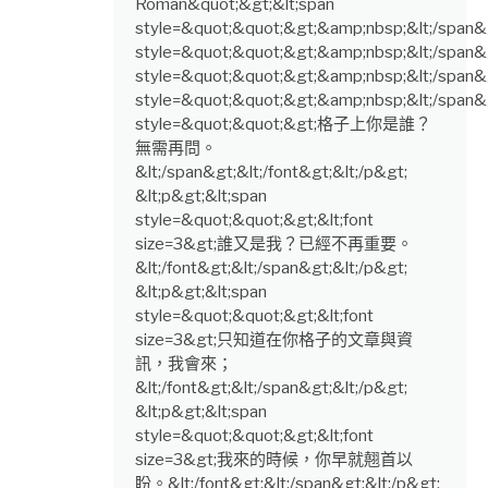
Roman&quot;&gt;&lt;span
style=&quot;&quot;&gt;&amp;nbsp;&lt;/span&g
style=&quot;&quot;&gt;&amp;nbsp;&lt;/span&g
style=&quot;&quot;&gt;&amp;nbsp;&lt;/span&g
style=&quot;&quot;&gt;&amp;nbsp;&lt;/span&gt
style=&quot;&quot;&gt;格子上你是誰？
無需再問。
&lt;/span&gt;&lt;/font&gt;&lt;/p&gt;
&lt;p&gt;&lt;span
style=&quot;&quot;&gt;&lt;font
size=3&gt;誰又是我？已經不再重要。
&lt;/font&gt;&lt;/span&gt;&lt;/p&gt;
&lt;p&gt;&lt;span
style=&quot;&quot;&gt;&lt;font
size=3&gt;只知道在你格子的文章與資
訊，我會來；
&lt;/font&gt;&lt;/span&gt;&lt;/p&gt;
&lt;p&gt;&lt;span
style=&quot;&quot;&gt;&lt;font
size=3&gt;我來的時候，你早就翹首以
盼。&lt;/font&gt;&lt;/span&gt;&lt;/p&gt;