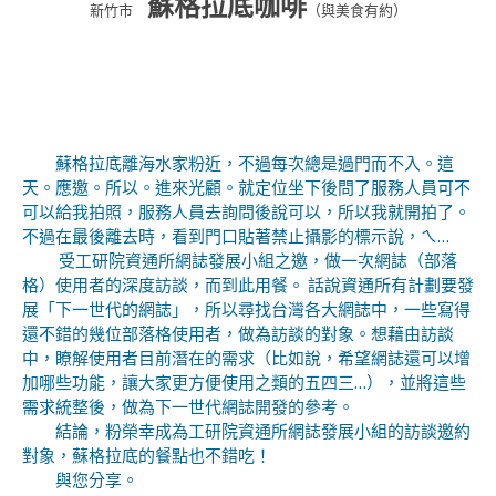
蘇格拉底咖啡
新竹市
（與美食有約）
蘇格拉底離海水家粉近，不過每次總是過門而不入。這
天。應邀。所以。進來光顧。就定位坐下後問了服務人員可不
可以給我拍照，服務人員去詢問後說可以，所以我就開拍了。
不過在最後離去時，看到門口貼著禁止攝影的標示說，ㄟ…
受工研院資通所網誌發展小組之邀，做一次網誌（部落
格）使用者的深度訪談，而到此用餐。 話說資通所有計劃要發
展「下一世代的網誌」，所以尋找台灣各大網誌中，一些寫得
還不錯的幾位部落格使用者，做為訪談的對象。想藉由訪談
中，瞭解使用者目前潛在的需求（比如說，希望網誌還可以增
加哪些功能，讓大家更方便使用之類的五四三…），並將這些
需求統整後，做為下一世代網誌開發的參考。
結論，粉榮幸成為工研院資通所網誌發展小組的訪談邀約
對象，蘇格拉底的餐點也不錯吃！
與您分享。