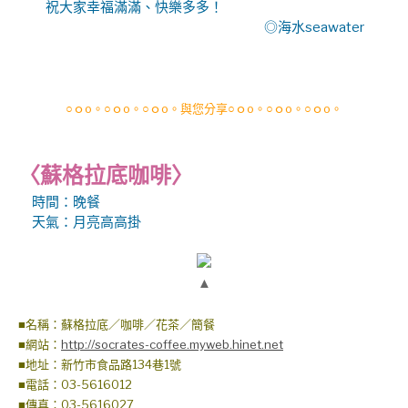
祝大家幸福滿滿、快樂多多！
◎海水seawater
○ｏo。○ｏo。○ｏo。與您分享○ｏo。○ｏo。○ｏo。
〈蘇格拉底咖啡〉
時間
：晚餐
天氣：月亮高高掛
▲
■名稱：蘇格拉底／咖啡／花茶／簡餐
■網站：
http://socrates-coffee.myweb.hinet.net
■地址：新竹市食品路134巷1號
■電話：03-5616012
■傳真：03-5616027