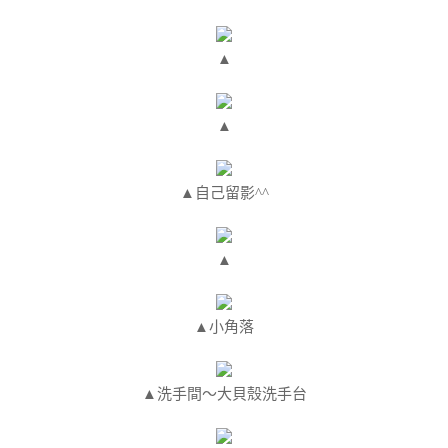
▲
▲
▲自己留影^^
▲
▲小角落
▲洗手間～大貝殼洗手台