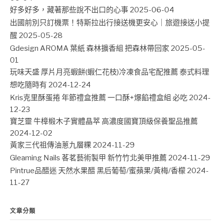
好多好多，藏著那些說不出口的心事
2025-06-04
出國前別只訂機票！特斯拉出行接送機更安心｜旅遊接送小提
醒
2025-05-28
Gdesign AROMA 葉紙 森林擴香組 把森林帶回家
2025-05-
01
玩味天盛 厚片月亮蝦餅(蝦仁花枝)冷凍食品宅配推薦 泰式料理
想吃隨時有
2024-12-24
Kris克里酥蛋捲 年節禮盒推薦 一口酥+爆餡禮盒組 必吃
2024-
12-23
寶芝靈 牛樟椴木子實體晶萃 高濃度國寶頂級保養聖品推薦
2024-12-02
黃家三代祖傳油蔥九層粿
2024-11-29
Gleaming Nails 茖茗藝術製甲 新竹竹北美甲推薦
2024-11-29
Pintrue品醋迷 天然水果醋 黑后葡萄/蜜蘋果/黃梅/香檬
2024-
11-27
文章分類