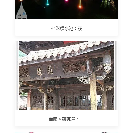
七彩噴水池：夜
南園。磚瓦篇。二