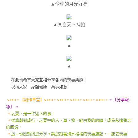
▲今晚的月光好亮
▲某白天。補拍
▲
▲
在此也希望大家互相分享各地的玩耍樂趣！
祝福大家 身體健康 萬事如意
○ｏo。【創作草堂】○ｏo。○ｏo。○ｏo。○ｏo。○ｏo。
。【分享報
導】 。
。
玩耍，是一件迷人的事！
。
從籌劃到成行，玩耍中的人、事、物，經由我的眼睛，成為永遠難忘
的回憶，
。
這一份感動與您分享。請您跟著海水格格的玩耍遊記，一起去玩耍