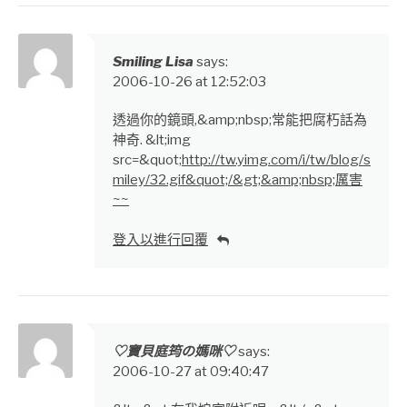
Smiling Lisa
says:
2006-10-26 at 12:52:03
透過你的鏡頭,&amp;nbsp;常能把腐朽話為
神奇. &lt;img
src=&quot;
http://tw.yimg.com/i/tw/blog/s
miley/32.gif&quot;/&gt;&amp;nbsp;厲害
~~
登入以進行回覆
♡寶貝庭筠の媽咪♡
says:
2006-10-27 at 09:40:47