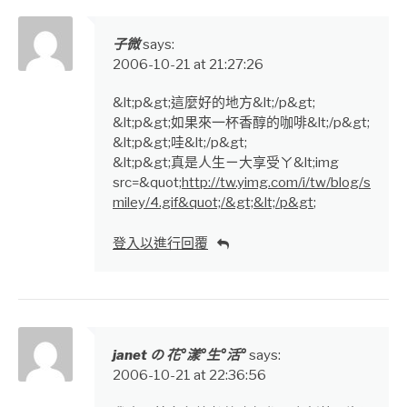
子微
says:
2006-10-21 at 21:27:26
&lt;p&gt;這麼好的地方&lt;/p&gt;
&lt;p&gt;如果來一杯香醇的咖啡&lt;/p&gt;
&lt;p&gt;哇&lt;/p&gt;
&lt;p&gt;真是人生ㄧ大享受ㄚ&lt;img
src=&quot;
http://tw.yimg.com/i/tw/blog/s
miley/4.gif&quot;/&gt;&lt;/p&gt
;
登入以進行回覆
janet の 花°漾°生°活°
says:
2006-10-21 at 22:36:56