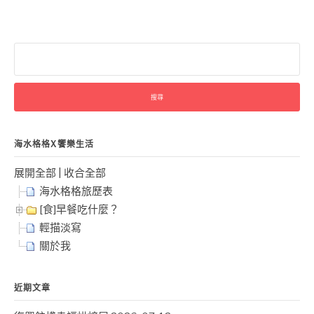
搜
尋
關
鍵
字:
海水格格X饗樂生活
展開全部
|
收合全部
海水格格旅歷表
[食]早餐吃什麼？
輕描淡寫
關於我
近期文章