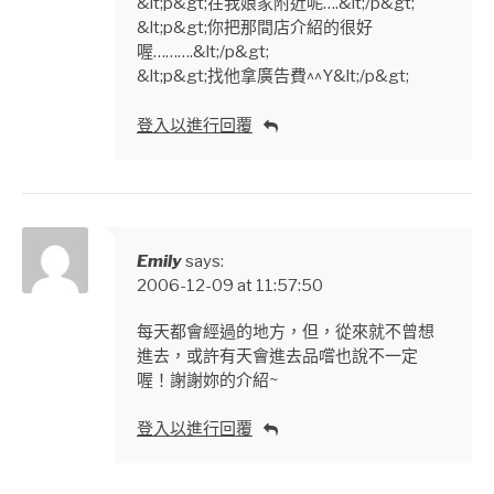
&lt;p&gt;在我娘家附近呢….&lt;/p&gt;
&lt;p&gt;你把那間店介紹的很好
喔……….&lt;/p&gt;
&lt;p&gt;找他拿廣告費^^Y&lt;/p&gt;
登入以進行回覆
Emily
says:
2006-12-09 at 11:57:50
每天都會經過的地方，但，從來就不曾想
進去，或許有天會進去品嚐也說不一定
喔！謝謝妳的介紹~
登入以進行回覆