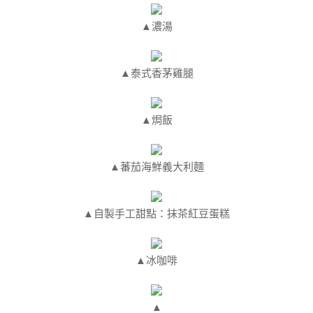
▲濃湯
▲泰式香茅雞腿
▲焗飯
▲蕃茄海鮮義大利麵
▲自製手工甜點：抹茶紅豆蛋糕
▲冰咖啡
▲