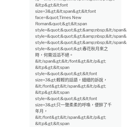
&lt;p&gt;&lt;font
size=3&gt;&lt;span&gt;&lt;font
face=&quot;Times New
Roman&quot;&gt;&lt;span
style=&quot;&quot;&gt;&amp;nbsp;&lt;/span&g
style=&quot;&quot;&gt;&amp;nbsp;&lt;/span&g
style=&quot;&quot;&gt;&amp;nbsp;&lt;/span&gt
style=&quot;&quot;&gt;春花秋月來之
時，何需滔滔不絕。
&lt;/span&gt;&lt;/font&gt;&lt;/p&gt;
&lt;p&gt;&lt;span
style=&quot;&quot;&gt;&lt;font
size=3&gt;輕輕的話語，細細的訴說，
&lt;/font&gt;&lt;/span&gt;&lt;/p&gt;
&lt;p&gt;&lt;span
style=&quot;&quot;&gt;&lt;font
size=3&gt;只一聲柔柔的呼喚，便醉了千
年月，
&lt;/font&gt;&lt;/span&gt;&lt;/p&gt;
&lt;p&gt;&lt;span