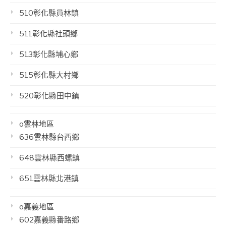
510彰化縣員林鎮
511彰化縣社頭鄉
513彰化縣埔心鄉
515彰化縣大村鄉
520彰化縣田中鎮
o雲林地區
636雲林縣台西鄉
648雲林縣西螺鎮
651雲林縣北港鎮
o嘉義地區
602嘉義縣番路鄉