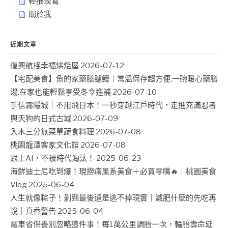
輕描淡寫
關於我
近期文章
復興航棧幸福烘焙屋
2026-07-12
【宅配美食】魚的家藥膳鱸鰻｜常溫保存超方便,一碗暖心藥膳
湯,在家也能輕鬆享受冬令進補
2026-07-10
手信霧隱城｜不用飛日本！一秒穿越江戶時代，走進充滿忍者
與天狗的日式古城
2026-07-09
入木三分無菜單蔬食料理
2026-07-08
桃園龍潭客家文化館
2026-07-08
跟上AI，不被時代淘汰！
2025-06-23
海鮮迪士尼吃到爆！現撈痛風系美食＋必買零嘴🔥｜桃園美食
Vlog
2025-06-04
人生就像粽子！剝到最後還是逃不掉現實｜減肥什麼的先吃再
說｜真香警告
2025-06-04
電車省保養別忽略這件事！每1萬公里調胎一次，輪胎壽命延