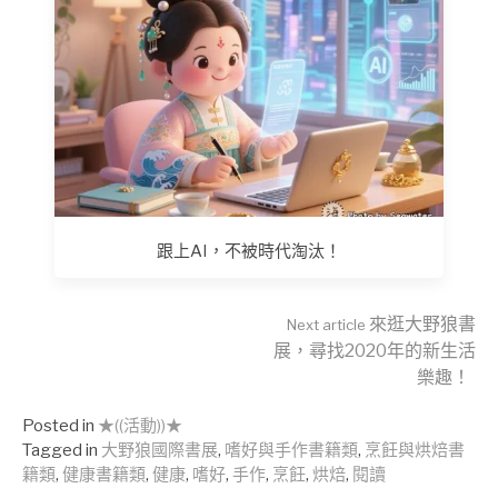
跟上AI，不被時代淘汰！
Continue
來逛大野狼書
Next article
展，尋找2020年的新生活
樂趣！
Reading
Posted in
★((活動))★
Tagged in
大野狼國際書展
,
嗜好與手作書籍類
,
烹飪與烘焙書
籍類
,
健康書籍類
,
健康
,
嗜好
,
手作
,
烹飪
,
烘焙
,
閱讀