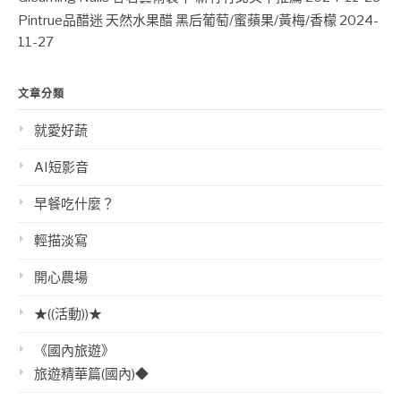
Pintrue品醋迷 天然水果醋 黑后葡萄/蜜蘋果/黃梅/香檬
2024-
11-27
文章分類
就愛好蔬
AI短影音
早餐吃什麼？
輕描淡寫
開心農場
★((活動))★
《國內旅遊》
旅遊精華篇(國內)◆