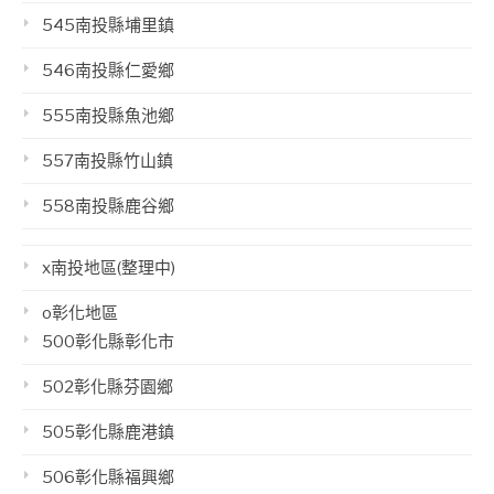
545南投縣埔里鎮
546南投縣仁愛鄉
555南投縣魚池鄉
557南投縣竹山鎮
558南投縣鹿谷鄉
x南投地區(整理中)
o彰化地區
500彰化縣彰化市
502彰化縣芬園鄉
505彰化縣鹿港鎮
506彰化縣福興鄉