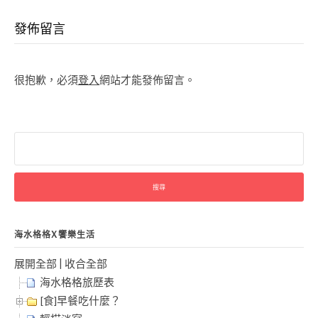
發佈留言
很抱歉，必須
登入
網站才能發佈留言。
搜
尋
關
鍵
字:
海水格格X饗樂生活
展開全部
|
收合全部
海水格格旅歷表
[食]早餐吃什麼？