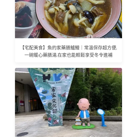
【宅配美食】魚的家藥膳鱸鰻｜常溫保存超方便,
一碗暖心藥膳湯,在家也能輕鬆享受冬令進補