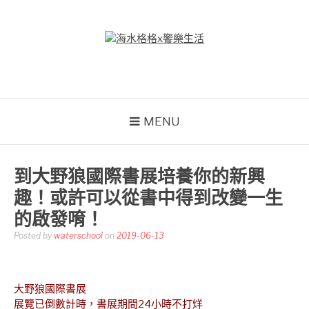
Skip
to
content
海水格格X饗樂生活
吃喝玩樂到處趴趴造
MENU
到大野狼國際書展培養你的新興
趣！或許可以從書中得到改變一生
的啟發唷！
Posted by
waterschool
on
2019-06-13
大野狼國際書展
展覽已倒數計時，書展期間24小時不打烊