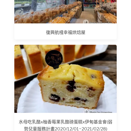
復興航棧幸福烘焙屋
水母吃乳酪x柚香莓果乳酪磅蛋糕x伊甸基金會(弱
勢兒童服務計畫2020/12/01~2021/02/28)