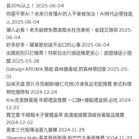
長30%以上！
2025-06-04
你還不學AI？未來只有懂AI的人不會被淘汰！AI時代必學技能
⚠️
2025-06-04
懶人必看！老天爺牌免費高壓水柱洗車術，省錢又環保
2025-
06-04
好多好多，藏著那些說不出口的心事
2025-06-04
出國前別只訂機票！特斯拉出行接送機更安心｜旅遊接送小提
醒
2025-05-28
Gdesign AROMA 葉紙 森林擴香組 把森林帶回家
2025-05-
01
玩味天盛 厚片月亮蝦餅(蝦仁花枝)冷凍食品宅配推薦 泰式料理
想吃隨時有
2024-12-24
Kris克里酥蛋捲 年節禮盒推薦 一口酥+爆餡禮盒組 必吃
2024-
12-23
寶芝靈 牛樟椴木子實體晶萃 高濃度國寶頂級保養聖品推薦
2024-12-02
黃家三代祖傳油蔥九層粿
2024-11-29
Gleaming Nails 茖茗藝術製甲 新竹竹北美甲推薦
2024-11-29