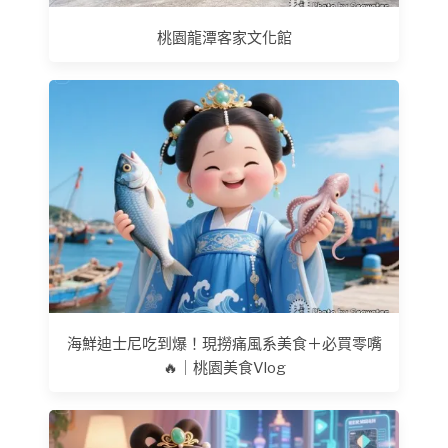
桃園龍潭客家文化館
海鮮迪士尼吃到爆！現撈痛風系美食＋必買零嘴
🔥｜桃園美食Vlog