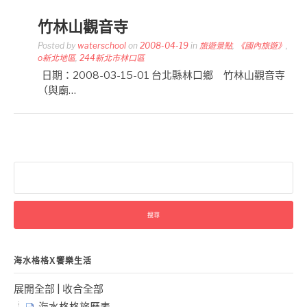
竹林山觀音寺
Posted by
waterschool
on
2008-04-19
in
旅遊景點
,
《國內旅遊》
,
o新北地區
,
244新北市林口區
日期：2008-03-15-01 台北縣林口鄉 竹林山觀音寺
（與廟…
搜
尋
關
鍵
字:
海水格格X饗樂生活
展開全部
|
收合全部