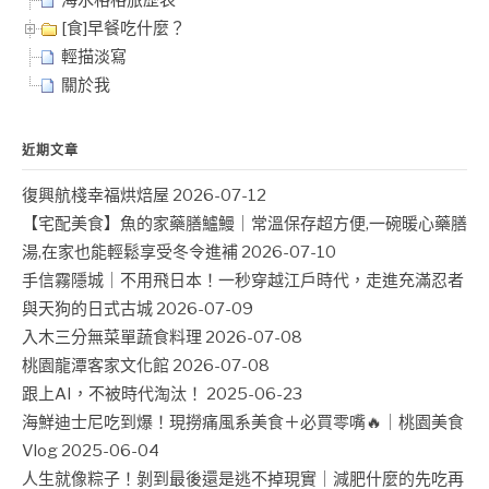
海水格格旅歷表
[食]早餐吃什麼？
輕描淡寫
關於我
近期文章
復興航棧幸福烘焙屋
2026-07-12
【宅配美食】魚的家藥膳鱸鰻｜常溫保存超方便,一碗暖心藥膳
湯,在家也能輕鬆享受冬令進補
2026-07-10
手信霧隱城｜不用飛日本！一秒穿越江戶時代，走進充滿忍者
與天狗的日式古城
2026-07-09
入木三分無菜單蔬食料理
2026-07-08
桃園龍潭客家文化館
2026-07-08
跟上AI，不被時代淘汰！
2025-06-23
海鮮迪士尼吃到爆！現撈痛風系美食＋必買零嘴🔥｜桃園美食
Vlog
2025-06-04
人生就像粽子！剝到最後還是逃不掉現實｜減肥什麼的先吃再