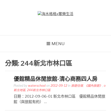
Skip
to
content
海水格格X饗樂生活
吃喝玩樂到處趴趴造
MENU
分類:
244新北市林口區
優館精品休閒旅館-清心商務四人房
Posted by
waterschool
on
2012-09-12
in
旅遊住宿
,
《國內旅遊》
,
o
新北地區
,
244新北市林口區
日期：2012-09-06-01 新北市林口區 優館精品休閒旅
館（與旅館有約） …