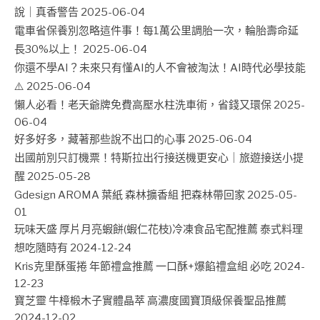
說｜真香警告
2025-06-04
電車省保養別忽略這件事！每1萬公里調胎一次，輪胎壽命延
長30%以上！
2025-06-04
你還不學AI？未來只有懂AI的人不會被淘汰！AI時代必學技能
⚠️
2025-06-04
懶人必看！老天爺牌免費高壓水柱洗車術，省錢又環保
2025-
06-04
好多好多，藏著那些說不出口的心事
2025-06-04
出國前別只訂機票！特斯拉出行接送機更安心｜旅遊接送小提
醒
2025-05-28
Gdesign AROMA 葉紙 森林擴香組 把森林帶回家
2025-05-
01
玩味天盛 厚片月亮蝦餅(蝦仁花枝)冷凍食品宅配推薦 泰式料理
想吃隨時有
2024-12-24
Kris克里酥蛋捲 年節禮盒推薦 一口酥+爆餡禮盒組 必吃
2024-
12-23
寶芝靈 牛樟椴木子實體晶萃 高濃度國寶頂級保養聖品推薦
2024-12-02