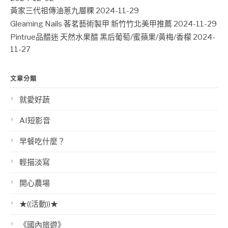
黃家三代祖傳油蔥九層粿
2024-11-29
Gleaming Nails 茖茗藝術製甲 新竹竹北美甲推薦
2024-11-29
Pintrue品醋迷 天然水果醋 黑后葡萄/蜜蘋果/黃梅/香檬
2024-
11-27
文章分類
就愛好蔬
AI短影音
早餐吃什麼？
輕描淡寫
開心農場
★((活動))★
《國內旅遊》