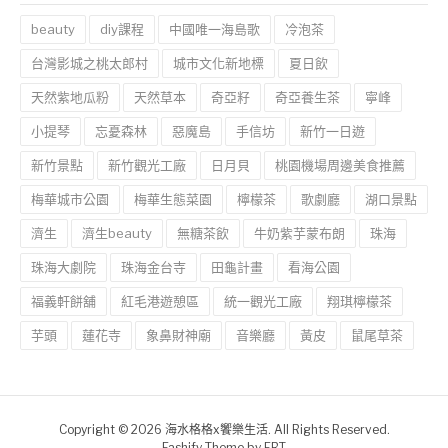
beauty
diy課程
中國唯一海島歌
冷泡茶
台灣影城之桃太郎村
城市文化新地標
夏日飲
天然紫地瓜粉
天然草本
奇亞籽
奇亞養生茶
寧峰
小提琴
忘憂森林
惡魔島
手信坊
新竹一日遊
新竹景點
新竹觀光工廠
日月貝
桃園機場周邊美食推薦
梅華城市公園
梅華生態菜園
檸檬茶
歌劇廳
湖口景點
濟生
濟生beauty
無糖茶飲
牛奶紫芋蒙布朗
珠海
珠海大劇院
珠海金台寺
田龜計畫
看海公園
福義軒餅舖
紅毛港遊憩區
統一觀光工廠
翔琪檸檬茶
芋頭
蓮花寺
象鼻財神廟
音樂廳
黃皮
鼠尾草茶
Copyright © 2026 海水格格x饗樂生活. All Rights Reserved.
Fashify Theme by
FRT