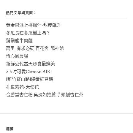
熱門文章與頁面︰
黃金果淋上檸檬汁-甜度飆升
冬瓜長在冬瓜樹上嗎？
鬍鬚龍牛肉麵
萬里-有求必硬 百花宮-陽神爺
怡心園農場
新鮮公代當天炒食最鮮美
3.5吋可愛Cheese KIKI
[新竹寶山路]爆漿紅豆餅
孔雀紫苑-天使花
合勝堂杏仁粉 吳淡如推薦 芋頭鹹杏仁茶
標籤