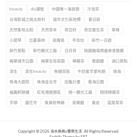
beauty
diy課程
中國唯一海島歌
冷泡茶
台灣影城之桃太郎村
城市文化新地標
夏日飲
天然紫地瓜粉
天然草本
奇亞籽
奇亞養生茶
寧峰
小提琴
忘憂森林
惡魔島
手信坊
新竹一日遊
新竹景點
新竹觀光工廠
日月貝
桃園機場周邊美食推薦
梅華城市公園
梅華生態菜園
檸檬茶
歌劇廳
湖口景點
濟生
濟生beauty
無糖茶飲
牛奶紫芋蒙布朗
珠海
珠海大劇院
珠海金台寺
田龜計畫
看海公園
福義軒餅舖
紅毛港遊憩區
統一觀光工廠
翔琪檸檬茶
芋頭
蓮花寺
象鼻財神廟
音樂廳
黃皮
鼠尾草茶
Copyright © 2026 海水格格x饗樂生活. All Rights Reserved.
Fashify Theme by
FRT