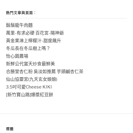
熱門文章與頁面︰
鬍鬚龍牛肉麵
萬里-有求必硬 百花宮-陽神爺
黃金果淋上檸檬汁-甜度飆升
冬瓜長在冬瓜樹上嗎？
怡心園農場
新鮮公代當天炒食最鮮美
合勝堂杏仁粉 吳淡如推薦 芋頭鹹杏仁茶
仙山協靈宮(九天玄女娘娘)
3.5吋可愛Cheese KIKI
[新竹寶山路]爆漿紅豆餅
標籤