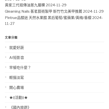
黃家三代祖傳油蔥九層粿
2024-11-29
Gleaming Nails 茖茗藝術製甲 新竹竹北美甲推薦
2024-11-29
Pintrue品醋迷 天然水果醋 黑后葡萄/蜜蘋果/黃梅/香檬
2024-
11-27
文章分類
就愛好蔬
AI短影音
早餐吃什麼？
輕描淡寫
開心農場
★((活動))★
《國內旅遊》