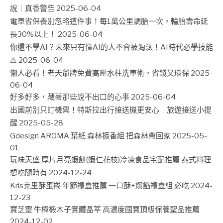
說｜真香警告
2025-06-04
電車省保養別忽略這件事！每1萬公里調胎一次，輪胎壽命延
長30%以上！
2025-06-04
你還不學AI？未來只有懂AI的人不會被淘汰！AI時代必學技能
⚠️
2025-06-04
懶人必看！老天爺牌免費高壓水柱洗車術，省錢又環保
2025-
06-04
好多好多，藏著那些說不出口的心事
2025-06-04
出國前別只訂機票！特斯拉出行接送機更安心｜旅遊接送小提
醒
2025-05-28
Gdesign AROMA 葉紙 森林擴香組 把森林帶回家
2025-05-
01
玩味天盛 厚片月亮蝦餅(蝦仁花枝)冷凍食品宅配推薦 泰式料理
想吃隨時有
2024-12-24
Kris克里酥蛋捲 年節禮盒推薦 一口酥+爆餡禮盒組 必吃
2024-
12-23
寶芝靈 牛樟椴木子實體晶萃 高濃度國寶頂級保養聖品推薦
2024-12-02