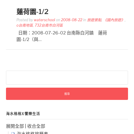
蓮荷園-1/2
Posted by
waterschool
on
2008-08-22
in
旅遊景點
,
《國內旅遊》
,
o台南地區
,
732台南市白河區
日期：2008-07-26-02 台南縣白河鎮 蓮荷
園-1/2（與…
搜
尋
關
鍵
字:
海水格格X饗樂生活
展開全部
|
收合全部