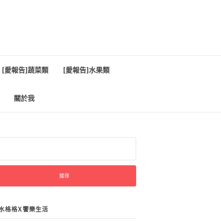
[愛報告]蔬菜類
[愛報告]水果類
關於我
:
水格格X饗樂生活