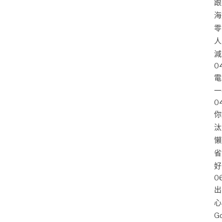
跟
海
零
人
減
0
電
一
0
你
汰
懶
省
好
0
出
心
G