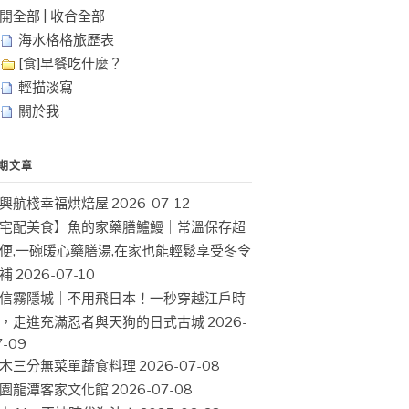
開全部
|
收合全部
海水格格旅歷表
[食]早餐吃什麼？
輕描淡寫
關於我
期文章
興航棧幸福烘焙屋
2026-07-12
宅配美食】魚的家藥膳鱸鰻｜常溫保存超
便,一碗暖心藥膳湯,在家也能輕鬆享受冬令
補
2026-07-10
信霧隱城｜不用飛日本！一秒穿越江戶時
，走進充滿忍者與天狗的日式古城
2026-
7-09
木三分無菜單蔬食料理
2026-07-08
園龍潭客家文化館
2026-07-08