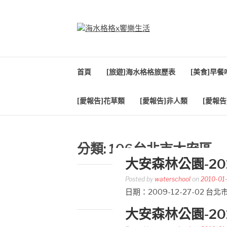
Skip
to
content
海水格格X饗樂生
吃喝玩樂到處趴趴造
首頁
[旅遊]海水格格旅歷表
[美食]早
[愛報告]花草類
[愛報告]非人類
[愛報告
分類:
106台北市大安區
大安森林公園-20
Posted by
waterschool
on
2010-01
日期：2009-12-27-02 
大安森林公園-20