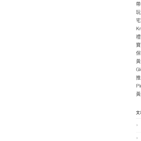
帶
玩
宅
K
禮
寶
保
黃
G
推
P
黃
文