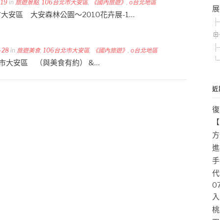
-19
in
旅遊景點
,
106台北市大安區
,
《國內旅遊》
,
o台北地區
展
台北市大安區 大安森林公園～2010花卉展-1…
-28
in
旅遊美食
,
106台北市大安區
,
《國內旅遊》
,
o台北地區
 台北市大安區 （與美食有約） &…
近
復
【
方
進
手
代
0
入
桃