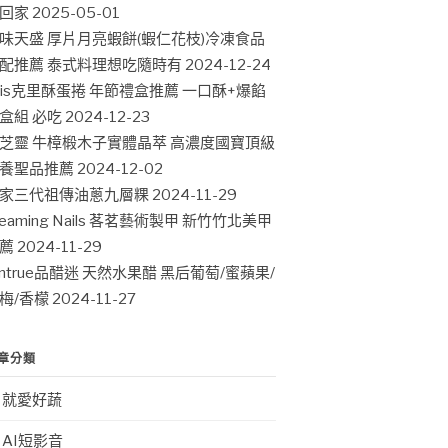
回家
2025-05-01
味天盛 厚片月亮蝦餅(蝦仁花枝)冷凍食品
配推薦 泰式料理想吃隨時有
2024-12-24
ris克里酥蛋捲 年節禮盒推薦 一口酥+爆餡
盒組 必吃
2024-12-23
芝靈 牛樟椴木子實體晶萃 高濃度國寶頂級
養聖品推薦
2024-12-02
家三代祖傳油蔥九層粿
2024-11-29
leaming Nails 茖茗藝術製甲 新竹竹北美甲
薦
2024-11-29
intrue品醋迷 天然水果醋 黑后葡萄/蜜蘋果/
梅/香檬
2024-11-27
章分類
就愛好蔬
AI短影音