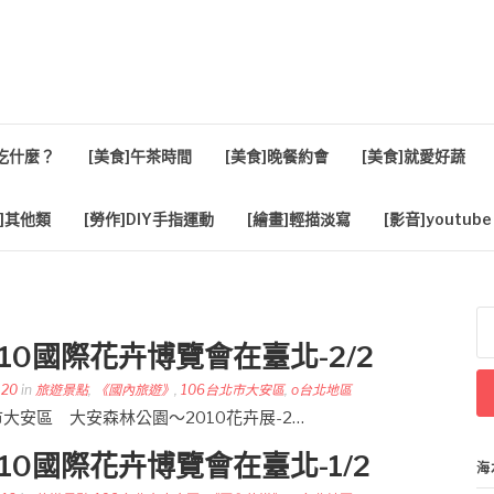
活
餐吃什麼？
[美食]午茶時間
[美食]晚餐約會
[美食]就愛好蔬
]其他類
[勞作]DIY手指運動
[繪畫]輕描淡寫
[影音]youtube
搜
尋
10國際花卉博覽會在臺北-2/2
關
鍵
-20
in
旅遊景點
,
《國內旅遊》
,
106台北市大安區
,
o台北地區
字
台北市大安區 大安森林公園～2010花卉展-2…
10國際花卉博覽會在臺北-1/2
海