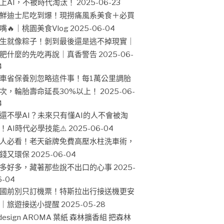
上AI，不被時代淘汰！
2025-06-23
鮮迪士尼吃到爆！現撈痛風系美食＋必買
嘴🔥｜桃園美食Vlog
2025-06-04
生就像粽子！剝到最後還是逃不掉現實｜
肥什麼的先吃再說｜真香警告
2025-06-
4
車省保養別忽略這件事！每1萬公里調胎
次，輪胎壽命延長30%以上！
2025-06-
4
還不學AI？未來只有懂AI的人不會被淘
！AI時代必學技能⚠️
2025-06-04
人必看！老天爺牌免費高壓水柱洗車術，
錢又環保
2025-06-04
多好多，藏著那些說不出口的心事
2025-
6-04
國前別只訂機票！特斯拉出行接送機更安
｜旅遊接送小提醒
2025-05-28
design AROMA 葉紙 森林擴香組 把森林