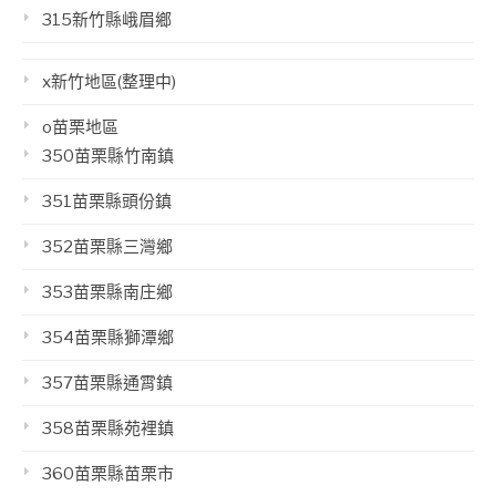
315新竹縣峨眉鄉
x新竹地區(整理中)
o苗栗地區
350苗栗縣竹南鎮
351苗栗縣頭份鎮
352苗栗縣三灣鄉
353苗栗縣南庄鄉
354苗栗縣獅潭鄉
357苗栗縣通霄鎮
358苗栗縣苑裡鎮
360苗栗縣苗栗市