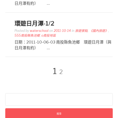
日月潭有約） …
環遊日月潭-1/2
Posted by
waterschool
on
2011-10-14
in
旅遊景點
,
《國內旅遊》
,
555南投縣魚池鄉
,
o南投地區
日期：2011-10-06-03 南投縣魚池鄉 環遊日月潭（與
日月潭有約） …
文
Page
Page
1
2
章
搜
分
尋
關
鍵