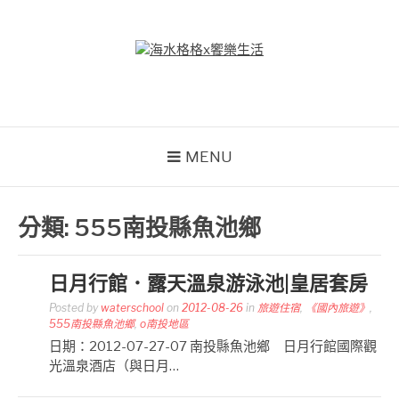
Skip
to
content
海水格格X饗樂生活
吃喝玩樂到處趴趴造
MENU
分類:
555南投縣魚池鄉
日月行館．露天溫泉游泳池|皇居套房
Posted by
waterschool
on
2012-08-26
in
旅遊住宿
,
《國內旅遊》
,
555南投縣魚池鄉
,
o南投地區
日期：2012-07-27-07 南投縣魚池鄉 日月行館國際觀
光溫泉酒店（與日月…