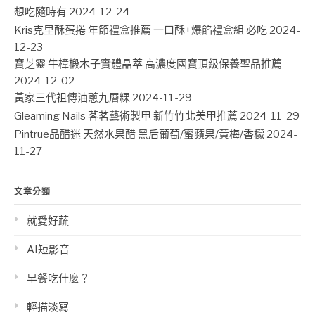
想吃隨時有
2024-12-24
Kris克里酥蛋捲 年節禮盒推薦 一口酥+爆餡禮盒組 必吃
2024-
12-23
寶芝靈 牛樟椴木子實體晶萃 高濃度國寶頂級保養聖品推薦
2024-12-02
黃家三代祖傳油蔥九層粿
2024-11-29
Gleaming Nails 茖茗藝術製甲 新竹竹北美甲推薦
2024-11-29
Pintrue品醋迷 天然水果醋 黑后葡萄/蜜蘋果/黃梅/香檬
2024-
11-27
文章分類
就愛好蔬
AI短影音
早餐吃什麼？
輕描淡寫