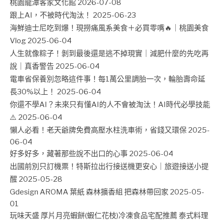
桃園龍潭客家文化館
2026-07-08
跟上AI，不被時代淘汰！
2025-06-23
海鮮迪士尼吃到爆！現撈痛風系美食＋必買零嘴🔥｜桃園美食
Vlog
2025-06-04
人生就像粽子！剝到最後還是逃不掉現實｜減肥什麼的先吃再
說｜真香警告
2025-06-04
電車省保養別忽略這件事！每1萬公里調胎一次，輪胎壽命延
長30%以上！
2025-06-04
你還不學AI？未來只有懂AI的人不會被淘汰！AI時代必學技能
⚠️
2025-06-04
懶人必看！老天爺牌免費高壓水柱洗車術，省錢又環保
2025-
06-04
好多好多，藏著那些說不出口的心事
2025-06-04
出國前別只訂機票！特斯拉出行接送機更安心｜旅遊接送小提
醒
2025-05-28
Gdesign AROMA 葉紙 森林擴香組 把森林帶回家
2025-05-
01
玩味天盛 厚片月亮蝦餅(蝦仁花枝)冷凍食品宅配推薦 泰式料理