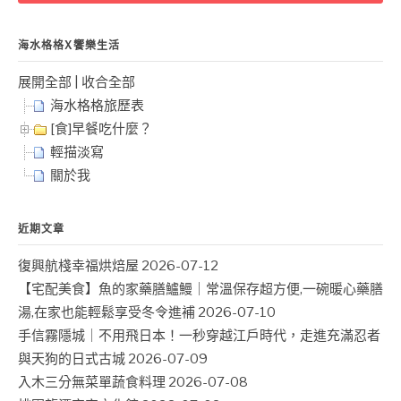
頁
字:
海水格格X饗樂生活
展開全部
|
收合全部
海水格格旅歷表
[食]早餐吃什麼？
輕描淡寫
關於我
近期文章
復興航棧幸福烘焙屋
2026-07-12
【宅配美食】魚的家藥膳鱸鰻｜常溫保存超方便,一碗暖心藥膳
湯,在家也能輕鬆享受冬令進補
2026-07-10
手信霧隱城｜不用飛日本！一秒穿越江戶時代，走進充滿忍者
與天狗的日式古城
2026-07-09
入木三分無菜單蔬食料理
2026-07-08