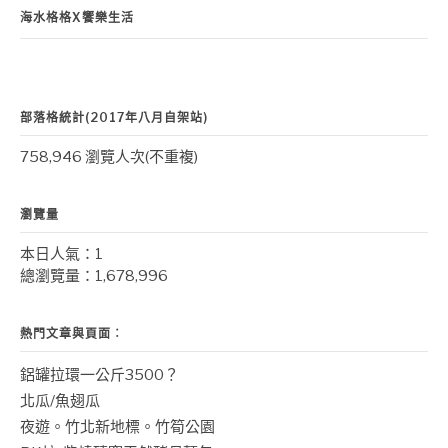
海水格格X饗樂生活
部落格統計(2017年八月自架站)
758,946 瀏覽人次(不重複)
瀏覽量
本日人氣：1
總瀏覽量：1,678,996
熱門文章與頁面︰
鋁罐拉環一公斤3500？
北瓜/魚翅瓜
夜遊。竹北新地標。竹筍公園