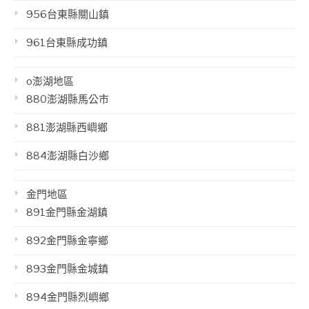
956台東縣關山鎮
961台東縣成功鎮
o澎湖地區
880澎湖縣馬公市
881澎湖縣西嶼鄉
884澎湖縣白沙鄉
金門地區
891金門縣金湖鎮
892金門縣金寧鄉
893金門縣金城鎮
894金門縣烈嶼鄉