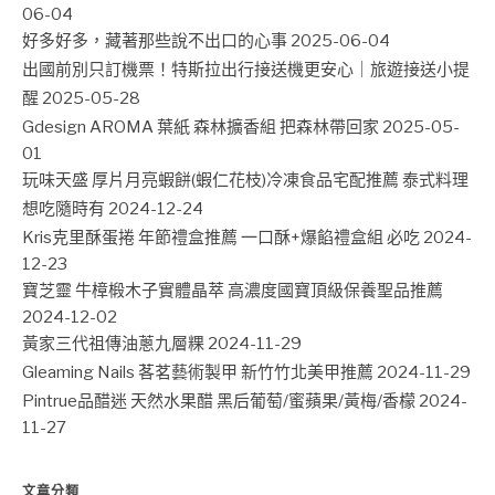
06-04
好多好多，藏著那些說不出口的心事
2025-06-04
出國前別只訂機票！特斯拉出行接送機更安心｜旅遊接送小提
醒
2025-05-28
Gdesign AROMA 葉紙 森林擴香組 把森林帶回家
2025-05-
01
玩味天盛 厚片月亮蝦餅(蝦仁花枝)冷凍食品宅配推薦 泰式料理
想吃隨時有
2024-12-24
Kris克里酥蛋捲 年節禮盒推薦 一口酥+爆餡禮盒組 必吃
2024-
12-23
寶芝靈 牛樟椴木子實體晶萃 高濃度國寶頂級保養聖品推薦
2024-12-02
黃家三代祖傳油蔥九層粿
2024-11-29
Gleaming Nails 茖茗藝術製甲 新竹竹北美甲推薦
2024-11-29
Pintrue品醋迷 天然水果醋 黑后葡萄/蜜蘋果/黃梅/香檬
2024-
11-27
文章分類