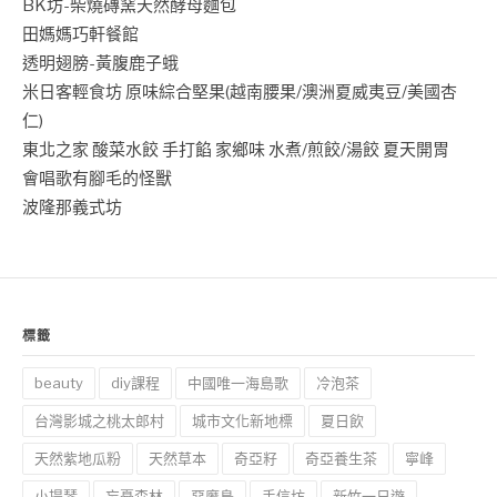
BK坊-柴燒磚窯天然酵母麵包
田媽媽巧軒餐館
透明翅膀-黃腹鹿子蛾
米日客輕食坊 原味綜合堅果(越南腰果/澳洲夏威夷豆/美國杏
仁)
東北之家 酸菜水餃 手打餡 家鄉味 水煮/煎餃/湯餃 夏天開胃
會唱歌有腳毛的怪獸
波隆那義式坊
標籤
beauty
diy課程
中國唯一海島歌
冷泡茶
台灣影城之桃太郎村
城市文化新地標
夏日飲
天然紫地瓜粉
天然草本
奇亞籽
奇亞養生茶
寧峰
小提琴
忘憂森林
惡魔島
手信坊
新竹一日遊