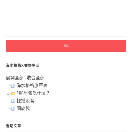
搜
尋
關
鍵
字:
海水格格X饗樂生活
展開全部
|
收合全部
海水格格旅歷表
[食]早餐吃什麼？
輕描淡寫
關於我
近期文章