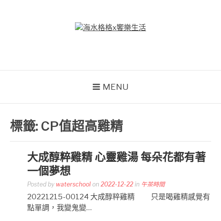
Skip
to
content
海水格格X饗樂生活
吃喝玩樂到處趴趴造
MENU
標籤:
CP值超高雞精
大成醇粹雞精 心靈雞湯 每朵花都有著
一個夢想
Posted by
waterschool
on
2022-12-22
in
午茶時間
20221215-00124 大成醇粹雞精 只是喝雞精感覺有
點單調，我變鬼變…