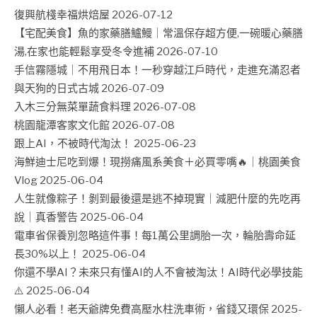
復興航棧幸福烘焙屋
2026-07-12
【宅配美食】魚的家藥膳鱸鰻｜常溫保存超方便,一碗暖心藥膳
湯,在家也能輕鬆享受冬令進補
2026-07-10
手信霧隱城｜不用飛日本！一秒穿越江戶時代，走進充滿忍者
與天狗的日式古城
2026-07-09
入木三分無菜單蔬食料理
2026-07-08
桃園龍潭客家文化館
2026-07-08
跟上AI，不被時代淘汰！
2025-06-23
海鮮迪士尼吃到爆！現撈痛風系美食＋必買零嘴🔥｜桃園美食
Vlog
2025-06-04
人生就像粽子！剝到最後還是逃不掉現實｜減肥什麼的先吃再
說｜真香警告
2025-06-04
電車省保養別忽略這件事！每1萬公里調胎一次，輪胎壽命延
長30%以上！
2025-06-04
你還不學AI？未來只有懂AI的人不會被淘汰！AI時代必學技能
⚠️
2025-06-04
懶人必看！老天爺牌免費高壓水柱洗車術，省錢又環保
2025-