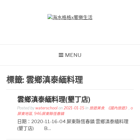
Skip
to
content
海水格格X饗樂生活
吃喝玩樂到處趴趴造
MENU
標籤:
雲鄉滇泰緬料理
雲鄉滇泰緬料理(墾丁店)
Posted by
waterschool
on
2021-01-15
in
旅遊美食
,
《國內旅遊》
,
o
屏東地區
,
946屏東縣恆春鎮
日期：2020-11-16-04 屏東縣恆春鎮 雲鄉滇泰緬料理
(墾丁店) B…