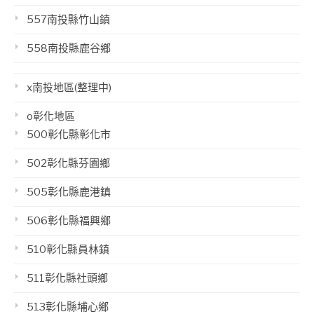
557南投縣竹山鎮
558南投縣鹿谷鄉
x南投地區(整理中)
o彰化地區
500彰化縣彰化市
502彰化縣芬園鄉
505彰化縣鹿港鎮
506彰化縣福興鄉
510彰化縣員林鎮
511彰化縣社頭鄉
513彰化縣埔心鄉