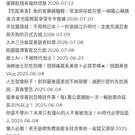
復興航棧幸福烘焙屋
2026-07-12
【宅配美食】魚的家藥膳鱸鰻｜常溫保存超方便,一碗暖心藥膳
湯,在家也能輕鬆享受冬令進補
2026-07-10
手信霧隱城｜不用飛日本！一秒穿越江戶時代，走進充滿忍者
與天狗的日式古城
2026-07-09
入木三分無菜單蔬食料理
2026-07-08
桃園龍潭客家文化館
2026-07-08
跟上AI，不被時代淘汰！
2025-06-23
海鮮迪士尼吃到爆！現撈痛風系美食＋必買零嘴🔥｜桃園美食
Vlog
2025-06-04
人生就像粽子！剝到最後還是逃不掉現實｜減肥什麼的先吃再
說｜真香警告
2025-06-04
電車省保養別忽略這件事！每1萬公里調胎一次，輪胎壽命延
長30%以上！
2025-06-04
你還不學AI？未來只有懂AI的人不會被淘汰！AI時代必學技能
⚠️
2025-06-04
懶人必看！老天爺牌免費高壓水柱洗車術，省錢又環保
2025-