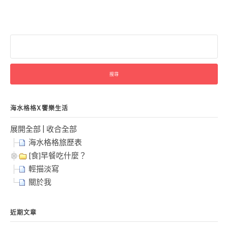
搜
尋
關
鍵
字:
海水格格X饗樂生活
展開全部
|
收合全部
海水格格旅歷表
[食]早餐吃什麼？
輕描淡寫
關於我
近期文章