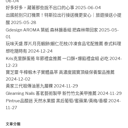
06-04
好多好多，藏著那些說不出口的心事
2025-06-04
出國前別只訂機票！特斯拉出行接送機更安心｜旅遊接送小提
醒
2025-05-28
Gdesign AROMA 葉紙 森林擴香組 把森林帶回家
2025-05-
01
玩味天盛 厚片月亮蝦餅(蝦仁花枝)冷凍食品宅配推薦 泰式料理
想吃隨時有
2024-12-24
Kris克里酥蛋捲 年節禮盒推薦 一口酥+爆餡禮盒組 必吃
2024-
12-23
寶芝靈 牛樟椴木子實體晶萃 高濃度國寶頂級保養聖品推薦
2024-12-02
黃家三代祖傳油蔥九層粿
2024-11-29
Gleaming Nails 茖茗藝術製甲 新竹竹北美甲推薦
2024-11-29
Pintrue品醋迷 天然水果醋 黑后葡萄/蜜蘋果/黃梅/香檬
2024-
11-27
文章分類