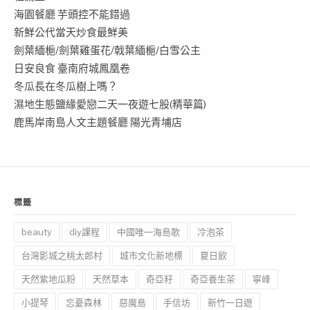
海園餐廳 芋頭控不能錯過
新鮮公代當天炒食最鮮美
劍葉緬梔/劍葉雞蛋花/戟葉緬梔/白雪公主
日安良食 臺南府城鳳凰卷
冬瓜長在冬瓜樹上嗎？
濕地生態鹽緣愛戀二天一夜遊七股(精華篇)
鹿馬岸南島人文主題餐廳 陽光青埔店
標籤
beauty
diy課程
中國唯一海島歌
冷泡茶
台灣影城之桃太郎村
城市文化新地標
夏日飲
天然紫地瓜粉
天然草本
奇亞籽
奇亞養生茶
寧峰
小提琴
忘憂森林
惡魔島
手信坊
新竹一日遊