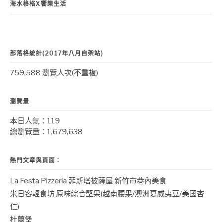
海水格格X饗樂生活
部落格統計(2017年八月自架站)
759,588 瀏覽人次(不重複)
瀏覽量
本日人氣：119
總瀏覽量：1,679,638
熱門文章與頁面︰
La Festa Pizzeria 菲斯塔披薩屋 新竹市巷內美食
米日客輕食坊 原味綜合堅果(越南腰果/澳洲夏威夷豆/美國杏
仁)
杜蘭堡