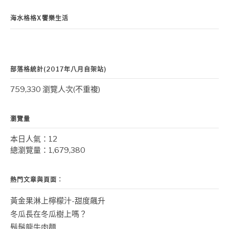
海水格格X饗樂生活
部落格統計(2017年八月自架站)
759,330 瀏覽人次(不重複)
瀏覽量
本日人氣：12
總瀏覽量：1,679,380
熱門文章與頁面︰
黃金果淋上檸檬汁-甜度飆升
冬瓜長在冬瓜樹上嗎？
鬍鬚龍牛肉麵