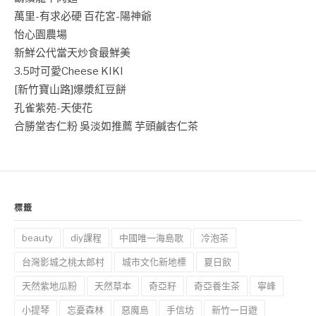
萬里-有求必硬 百花宮-陽神爺
怡心園農場
新鮮公代當天炒食最鮮美
3.5吋可愛Cheese KIKI
[新竹寶山路]爆漿紅豆餅
孔雀紫苑-天使花
合勝堂杏仁粉 吳淡如推薦 芋頭鹹杏仁茶
標籤
beauty
diy課程
中國唯一海島歌
冷泡茶
台灣影城之桃太郎村
城市文化新地標
夏日飲
天然紫地瓜粉
天然草本
奇亞籽
奇亞養生茶
寧峰
小提琴
忘憂森林
惡魔島
手信坊
新竹一日遊