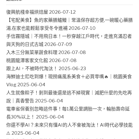
復興航棧幸福烘焙屋
2026-07-12
【宅配美食】魚的家藥膳鱸鰻｜常溫保存超方便,一碗暖心藥膳
湯,在家也能輕鬆享受冬令進補
2026-07-10
手信霧隱城｜不用飛日本！一秒穿越江戶時代，走進充滿忍者
與天狗的日式古城
2026-07-09
入木三分無菜單蔬食料理
2026-07-08
桃園龍潭客家文化館
2026-07-08
跟上AI，不被時代淘汰！
2025-06-23
海鮮迪士尼吃到爆！現撈痛風系美食＋必買零嘴🔥｜桃園美食
Vlog
2025-06-04
人生就像粽子！剝到最後還是逃不掉現實｜減肥什麼的先吃再
說｜真香警告
2025-06-04
電車省保養別忽略這件事！每1萬公里調胎一次，輪胎壽命延
長30%以上！
2025-06-04
你還不學AI？未來只有懂AI的人不會被淘汰！AI時代必學技能
⚠️
2025-06-04