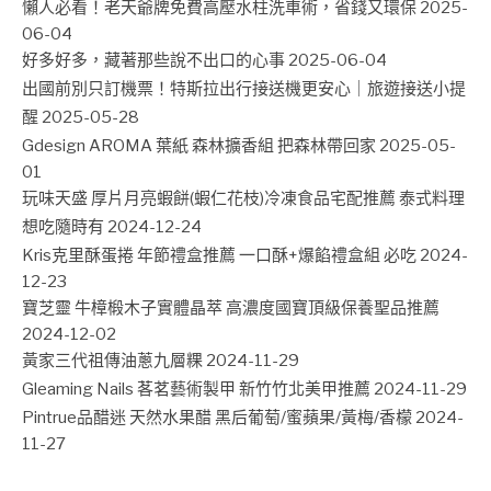
懶人必看！老天爺牌免費高壓水柱洗車術，省錢又環保
2025-
06-04
好多好多，藏著那些說不出口的心事
2025-06-04
出國前別只訂機票！特斯拉出行接送機更安心｜旅遊接送小提
醒
2025-05-28
Gdesign AROMA 葉紙 森林擴香組 把森林帶回家
2025-05-
01
玩味天盛 厚片月亮蝦餅(蝦仁花枝)冷凍食品宅配推薦 泰式料理
想吃隨時有
2024-12-24
Kris克里酥蛋捲 年節禮盒推薦 一口酥+爆餡禮盒組 必吃
2024-
12-23
寶芝靈 牛樟椴木子實體晶萃 高濃度國寶頂級保養聖品推薦
2024-12-02
黃家三代祖傳油蔥九層粿
2024-11-29
Gleaming Nails 茖茗藝術製甲 新竹竹北美甲推薦
2024-11-29
Pintrue品醋迷 天然水果醋 黑后葡萄/蜜蘋果/黃梅/香檬
2024-
11-27