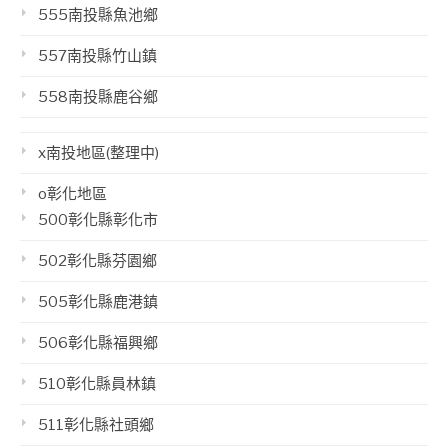
555南投縣魚池鄉
557南投縣竹山鎮
558南投縣鹿谷鄉
x南投地區(整理中)
o彰化地區
500彰化縣彰化市
502彰化縣芬園鄉
505彰化縣鹿港鎮
506彰化縣福興鄉
510彰化縣員林鎮
511彰化縣社頭鄉