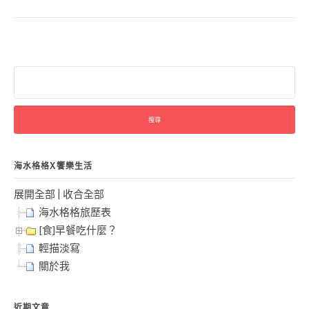
搜
尋
關
鍵
字:
海水格格X饗樂生活
展開全部
|
收合全部
海水格格旅歷表
[食]早餐吃什麼？
輕描淡寫
關於我
近期文章