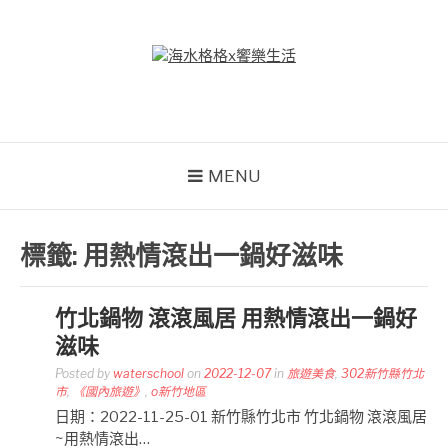
Skip
to
content
海水格格X饗樂生活
吃喝玩樂到處趴趴造
MENU
標籤:
用熱情滾出一鍋好滋味
竹北鍋物 滾滾風居 用熱情滾出一鍋好
滋味
Posted by
waterschool
on
2022-12-07
in
旅遊美食
,
302新竹縣竹北
市
,
《國內旅遊》
,
o新竹地區
日期：2022-11-25-01 新竹縣竹北市 竹北鍋物 滾滾風居
~用熱情滾出…