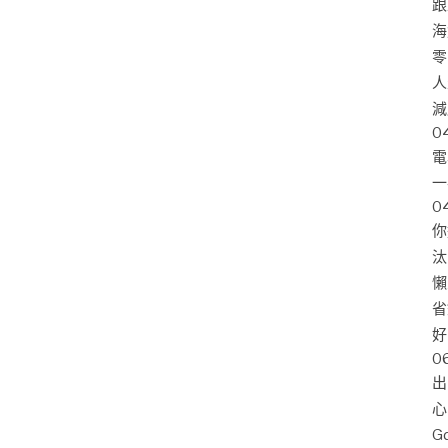
跟
海
零
人
減
0
電
一
0
你
汰
懶
省
好
0
出
心
G