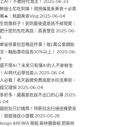
上AI，不被時代淘汰！
2025-06-23
鮮迪士尼吃到爆！現撈痛風系美食＋必買
嘴🔥｜桃園美食Vlog
2025-06-04
生就像粽子！剝到最後還是逃不掉現實｜
肥什麼的先吃再說｜真香警告
2025-06-
4
車省保養別忽略這件事！每1萬公里調胎
次，輪胎壽命延長30%以上！
2025-06-
4
還不學AI？未來只有懂AI的人不會被淘
！AI時代必學技能⚠️
2025-06-04
人必看！老天爺牌免費高壓水柱洗車術，
錢又環保
2025-06-04
多好多，藏著那些說不出口的心事
2025-
6-04
國前別只訂機票！特斯拉出行接送機更安
｜旅遊接送小提醒
2025-05-28
design AROMA 葉紙 森林擴香組 把森林