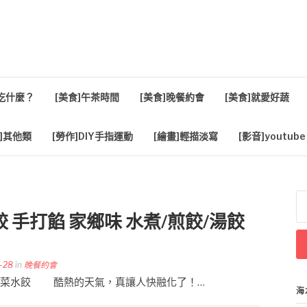
活
餐吃什麼？
[美食]午茶時間
[美食]晚餐約會
[美食]就愛好蔬
]其他類
[勞作]DIY手指運動
[繪畫]輕描淡寫
[影音]youtube
搜
尋
 手打餡 家鄉味 水煮/煎餃/湯餃
關
鍵
字
-28
in
晚餐約會
北之家 酸菜水餃 酷熱的天氣，真讓人快融化了！…
海