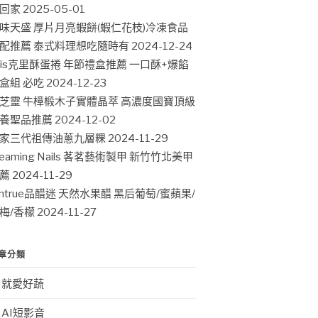
回家
2025-05-01
味天盛 厚片月亮蝦餅(蝦仁花枝)冷凍食品
配推薦 泰式料理想吃隨時有
2024-12-24
ris克里酥蛋捲 年節禮盒推薦 一口酥+爆餡
盒組 必吃
2024-12-23
芝靈 牛樟椴木子實體晶萃 高濃度國寶頂級
養聖品推薦
2024-12-02
家三代祖傳油蔥九層粿
2024-11-29
leaming Nails 茖茗藝術製甲 新竹竹北美甲
薦
2024-11-29
intrue品醋迷 天然水果醋 黑后葡萄/蜜蘋果/
梅/香檬
2024-11-27
章分類
就愛好蔬
AI短影音