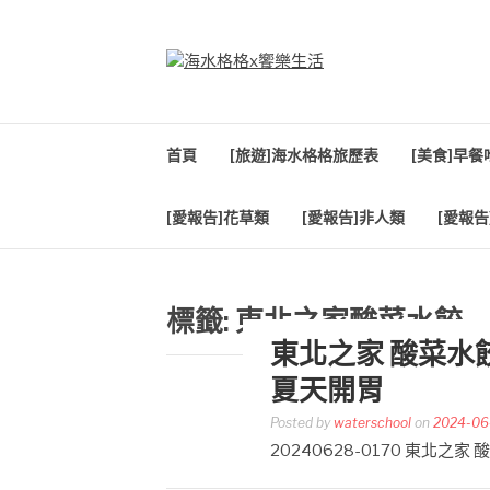
Skip
to
content
海水格格X饗樂生
吃喝玩樂到處趴趴造
首頁
[旅遊]海水格格旅歷表
[美食]早
[愛報告]花草類
[愛報告]非人類
[愛報告
標籤:
東北之家酸菜水餃
東北之家 酸菜水餃
夏天開胃
Posted by
waterschool
on
2024-06
20240628-0170 東