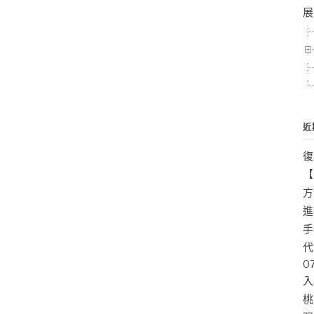
展
近
復
【
方
進
手
代
0
入
桃