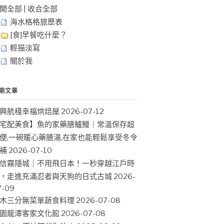
開全部
|
收合全部
海水格格旅歷表
[食]早餐吃什麼？
輕描淡寫
關於我
期文章
興航棧幸福烘焙屋
2026-07-12
宅配美食】魚的家藥膳鱸鰻｜常溫保存超
便,一碗暖心藥膳湯,在家也能輕鬆享受冬令
補
2026-07-10
信霧隱城｜不用飛日本！一秒穿越江戶時
，走進充滿忍者與天狗的日式古城
2026-
7-09
木三分無菜單蔬食料理
2026-07-08
園龍潭客家文化館
2026-07-08