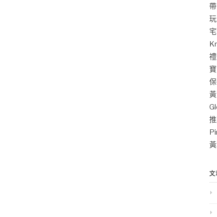
帶
玩
宅
K
禮
寶
保
黃
G
推
P
黃
文