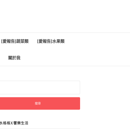
[愛報告]蔬菜類
[愛報告]水果類
關於我
:
水格格X饗樂生活