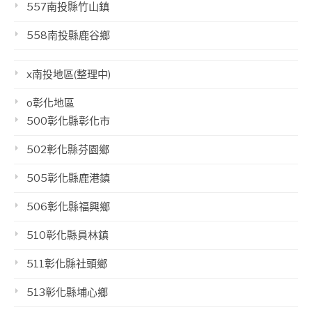
557南投縣竹山鎮
558南投縣鹿谷鄉
x南投地區(整理中)
o彰化地區
500彰化縣彰化市
502彰化縣芬園鄉
505彰化縣鹿港鎮
506彰化縣福興鄉
510彰化縣員林鎮
511彰化縣社頭鄉
513彰化縣埔心鄉