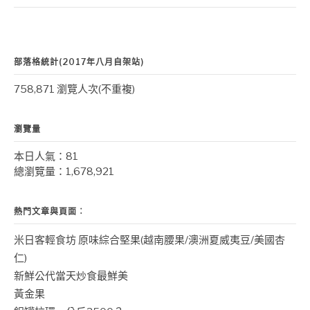
部落格統計(2017年八月自架站)
758,871 瀏覽人次(不重複)
瀏覽量
本日人氣：81
總瀏覽量：1,678,921
熱門文章與頁面︰
米日客輕食坊 原味綜合堅果(越南腰果/澳洲夏威夷豆/美國杏
仁)
新鮮公代當天炒食最鮮美
黃金果