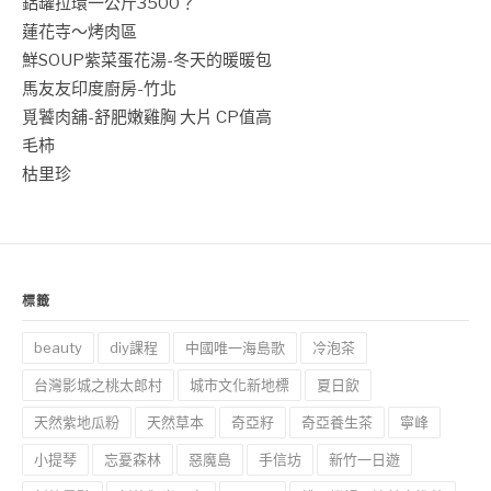
鋁罐拉環一公斤3500？
蓮花寺～烤肉區
鮮SOUP紫菜蛋花湯-冬天的暖暖包
馬友友印度廚房-竹北
覓饕肉舖-舒肥嫩雞胸 大片 CP值高
毛柿
枯里珍
標籤
beauty
diy課程
中國唯一海島歌
冷泡茶
台灣影城之桃太郎村
城市文化新地標
夏日飲
天然紫地瓜粉
天然草本
奇亞籽
奇亞養生茶
寧峰
小提琴
忘憂森林
惡魔島
手信坊
新竹一日遊