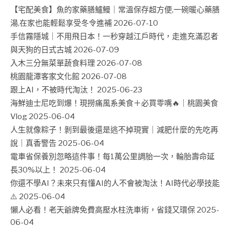
【宅配美食】魚的家藥膳鱸鰻｜常溫保存超方便,一碗暖心藥膳
湯,在家也能輕鬆享受冬令進補
2026-07-10
手信霧隱城｜不用飛日本！一秒穿越江戶時代，走進充滿忍者
與天狗的日式古城
2026-07-09
入木三分無菜單蔬食料理
2026-07-08
桃園龍潭客家文化館
2026-07-08
跟上AI，不被時代淘汰！
2025-06-23
海鮮迪士尼吃到爆！現撈痛風系美食＋必買零嘴🔥｜桃園美食
Vlog
2025-06-04
人生就像粽子！剝到最後還是逃不掉現實｜減肥什麼的先吃再
說｜真香警告
2025-06-04
電車省保養別忽略這件事！每1萬公里調胎一次，輪胎壽命延
長30%以上！
2025-06-04
你還不學AI？未來只有懂AI的人不會被淘汰！AI時代必學技能
⚠️
2025-06-04
懶人必看！老天爺牌免費高壓水柱洗車術，省錢又環保
2025-
06-04