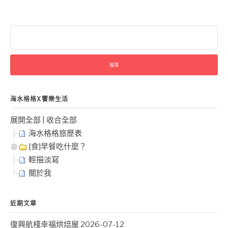
搜
尋
關
鍵
字:
海水格格X饗樂生活
展開全部
|
收合全部
海水格格旅歷表
[食]早餐吃什麼？
輕描淡寫
關於我
近期文章
復興航棧幸福烘焙屋
2026-07-12