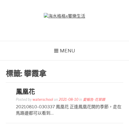
Skip
to
content
海水格格X饗樂生活
吃喝玩樂到處趴趴造
MENU
標籤:
攀霞拿
鳳凰花
Posted by
waterschool
on
2021-08-10
in
愛報告-花草類
20210810-030337 鳳凰花 正逢鳳凰花開的季節，走在
馬路邊都可以看到…