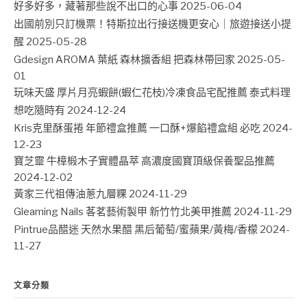
好多好多，藏著那些說不出口的心事
2025-06-04
出國前別只訂機票！特斯拉出行接送機更安心｜旅遊接送小提
醒
2025-05-28
Gdesign AROMA 葉紙 森林擴香組 把森林帶回家
2025-05-
01
玩味天盛 厚片月亮蝦餅(蝦仁花枝)冷凍食品宅配推薦 泰式料理
想吃隨時有
2024-12-24
Kris克里酥蛋捲 年節禮盒推薦 一口酥+爆餡禮盒組 必吃
2024-
12-23
寶芝靈 牛樟椴木子實體晶萃 高濃度國寶頂級保養聖品推薦
2024-12-02
黃家三代祖傳油蔥九層粿
2024-11-29
Gleaming Nails 茖茗藝術製甲 新竹竹北美甲推薦
2024-11-29
Pintrue品醋迷 天然水果醋 黑后葡萄/蜜蘋果/黃梅/香檬
2024-
11-27
文章分類