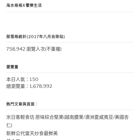
海水格格X饗樂生活
部落格統計(2017年八月自架站)
758,942 瀏覽人次(不重複)
瀏覽量
本日人氣：150
總瀏覽量：1,678,992
熱門文章與頁面︰
米日客輕食坊 原味綜合堅果(越南腰果/澳洲夏威夷豆/美國杏
仁)
新鮮公代當天炒食最鮮美