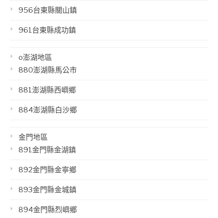
956台東縣關山鎮
961台東縣成功鎮
o澎湖地區
880澎湖縣馬公市
881澎湖縣西嶼鄉
884澎湖縣白沙鄉
金門地區
891金門縣金湖鎮
892金門縣金寧鄉
893金門縣金城鎮
894金門縣烈嶼鄉