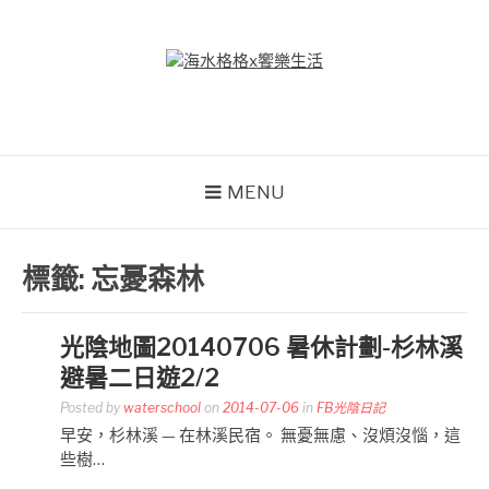
Skip
to
content
海水格格X饗樂生活
吃喝玩樂到處趴趴造
MENU
標籤:
忘憂森林
光陰地圖20140706 暑休計劃-杉林溪
避暑二日遊2/2
Posted by
waterschool
on
2014-07-06
in
FB光陰日記
早安，杉林溪 — 在林溪民宿。 無憂無慮、沒煩沒惱，這
些樹…