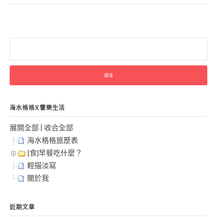
搜
尋
關
鍵
字:
海水格格X饗樂生活
展開全部
|
收合全部
海水格格旅歷表
[食]早餐吃什麼？
輕描淡寫
關於我
近期文章