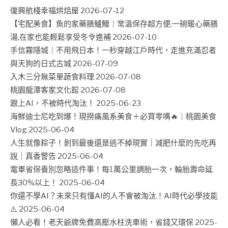
復興航棧幸福烘焙屋
2026-07-12
【宅配美食】魚的家藥膳鱸鰻｜常溫保存超方便,一碗暖心藥膳
湯,在家也能輕鬆享受冬令進補
2026-07-10
手信霧隱城｜不用飛日本！一秒穿越江戶時代，走進充滿忍者
與天狗的日式古城
2026-07-09
入木三分無菜單蔬食料理
2026-07-08
桃園龍潭客家文化館
2026-07-08
跟上AI，不被時代淘汰！
2025-06-23
海鮮迪士尼吃到爆！現撈痛風系美食＋必買零嘴🔥｜桃園美食
Vlog
2025-06-04
人生就像粽子！剝到最後還是逃不掉現實｜減肥什麼的先吃再
說｜真香警告
2025-06-04
電車省保養別忽略這件事！每1萬公里調胎一次，輪胎壽命延
長30%以上！
2025-06-04
你還不學AI？未來只有懂AI的人不會被淘汰！AI時代必學技能
⚠️
2025-06-04
懶人必看！老天爺牌免費高壓水柱洗車術，省錢又環保
2025-