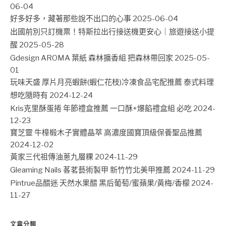
06-04
好多好多，藏著那些說不出口的心事
2025-06-04
出國前別只訂機票！特斯拉出行接送機更安心｜旅遊接送小提
醒
2025-05-28
Gdesign AROMA 葉紙 森林擴香組 把森林帶回家
2025-05-
01
玩味天盛 厚片月亮蝦餅(蝦仁花枝)冷凍食品宅配推薦 泰式料理
想吃隨時有
2024-12-24
Kris克里酥蛋捲 年節禮盒推薦 一口酥+爆餡禮盒組 必吃
2024-
12-23
寶芝靈 牛樟椴木子實體晶萃 高濃度國寶頂級保養聖品推薦
2024-12-02
黃家三代祖傳油蔥九層粿
2024-11-29
Gleaming Nails 茖茗藝術製甲 新竹竹北美甲推薦
2024-11-29
Pintrue品醋迷 天然水果醋 黑后葡萄/蜜蘋果/黃梅/香檬
2024-
11-27
文章分類