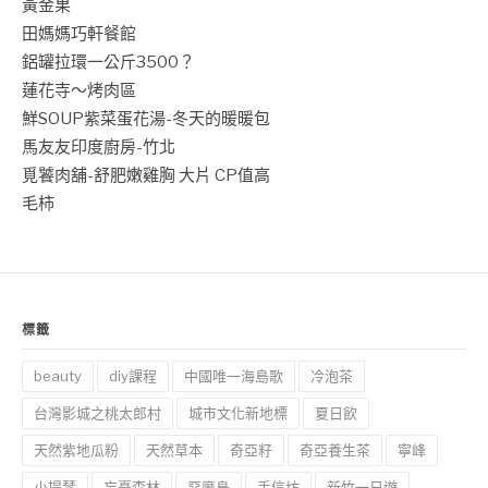
黃金果
田媽媽巧軒餐館
鋁罐拉環一公斤3500？
蓮花寺～烤肉區
鮮SOUP紫菜蛋花湯-冬天的暖暖包
馬友友印度廚房-竹北
覓饕肉舖-舒肥嫩雞胸 大片 CP值高
毛柿
標籤
beauty
diy課程
中國唯一海島歌
冷泡茶
台灣影城之桃太郎村
城市文化新地標
夏日飲
天然紫地瓜粉
天然草本
奇亞籽
奇亞養生茶
寧峰
小提琴
忘憂森林
惡魔島
手信坊
新竹一日遊