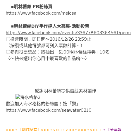
■明林蕾絲-FB粉絲頁
https://www.facebook.com/melosa
■明林蕾絲DIY手作達人大募集-活動投票
https://www.facebook.com/events/336778603364561/per
◎投票時間：即日起～2016/12/26 23:59止
（按讚或其他符號都可列入票數計算。）
◎參與投票獎品：將抽出「$100明林蕾絲禮券」10名
〈～快來選出你心目中最喜歡的作品唷～〉
感謝明林蕾絲提供蕾絲素材製作
歡迎加入海水格格的粉絲團！按「讚」
https://www.facebook.com/seawater0210
○ｏo。【創作草堂】○ｏo。○ｏo。○ｏo。○ｏo。○ｏo。
。【分享報