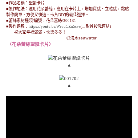
■作品名稱：聖誕卡片
■製作想法：運用花朵蕾絲，應用在卡片上，增加質感、立體感，黏貼
製作簡單、方便又快速。卡片DIY的最佳選擇。
■蕾絲素材種類/編號：花朵蕾絲/300131
■製作過程：
https://youtu.be/9YvuCZn5svs
(←影片按我連結)
祝大家幸福滿滿、快樂多多！
◎海水seawater
〈花朵蕾絲聖誕卡片〉
▲
▲