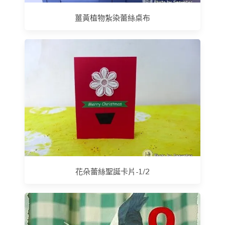
薑黃植物紮染蕾絲桌布
花朵蕾絲聖誕卡片-1/2