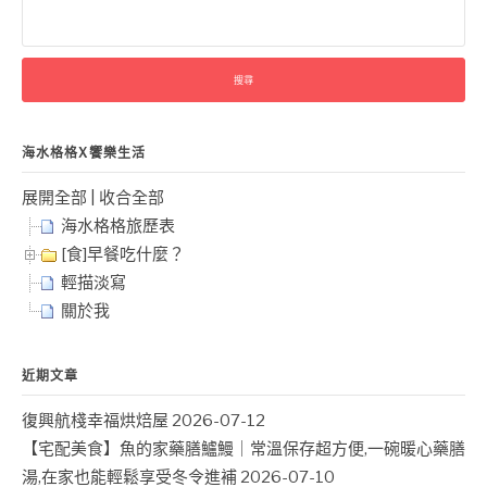
搜
尋
關
鍵
字:
海水格格X饗樂生活
展開全部
|
收合全部
海水格格旅歷表
[食]早餐吃什麼？
輕描淡寫
關於我
近期文章
復興航棧幸福烘焙屋
2026-07-12
【宅配美食】魚的家藥膳鱸鰻｜常溫保存超方便,一碗暖心藥膳
湯,在家也能輕鬆享受冬令進補
2026-07-10