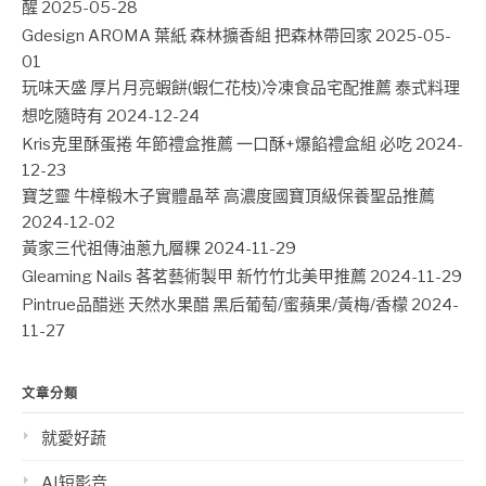
醒
2025-05-28
Gdesign AROMA 葉紙 森林擴香組 把森林帶回家
2025-05-
01
玩味天盛 厚片月亮蝦餅(蝦仁花枝)冷凍食品宅配推薦 泰式料理
想吃隨時有
2024-12-24
Kris克里酥蛋捲 年節禮盒推薦 一口酥+爆餡禮盒組 必吃
2024-
12-23
寶芝靈 牛樟椴木子實體晶萃 高濃度國寶頂級保養聖品推薦
2024-12-02
黃家三代祖傳油蔥九層粿
2024-11-29
Gleaming Nails 茖茗藝術製甲 新竹竹北美甲推薦
2024-11-29
Pintrue品醋迷 天然水果醋 黑后葡萄/蜜蘋果/黃梅/香檬
2024-
11-27
文章分類
就愛好蔬
AI短影音