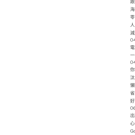
跟
海
零
人
減
0
電
一
0
你
汰
懶
省
好
0
出
心
G