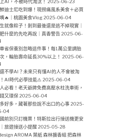
上AI，不被時代淘汰！
2025-06-23
鮮迪士尼吃到爆！現撈痛風系美食＋必買
嘴🔥｜桃園美食Vlog
2025-06-04
生就像粽子！剝到最後還是逃不掉現實｜
肥什麼的先吃再說｜真香警告
2025-06-
4
車省保養別忽略這件事！每1萬公里調胎
次，輪胎壽命延長30%以上！
2025-06-
4
還不學AI？未來只有懂AI的人不會被淘
！AI時代必學技能⚠️
2025-06-04
人必看！老天爺牌免費高壓水柱洗車術，
錢又環保
2025-06-04
多好多，藏著那些說不出口的心事
2025-
6-04
國前別只訂機票！特斯拉出行接送機更安
｜旅遊接送小提醒
2025-05-28
design AROMA 葉紙 森林擴香組 把森林