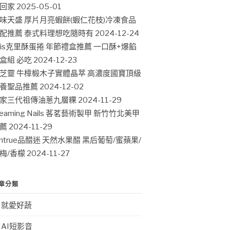
回家
2025-05-01
味天盛 厚片月亮蝦餅(蝦仁花枝)冷凍食品
配推薦 泰式料理想吃隨時有
2024-12-24
ris克里酥蛋捲 年節禮盒推薦 一口酥+爆餡
盒組 必吃
2024-12-23
芝靈 牛樟椴木子實體晶萃 高濃度國寶頂級
養聖品推薦
2024-12-02
家三代祖傳油蔥九層粿
2024-11-29
leaming Nails 茖茗藝術製甲 新竹竹北美甲
薦
2024-11-29
intrue品醋迷 天然水果醋 黑后葡萄/蜜蘋果/
梅/香檬
2024-11-27
章分類
就愛好蔬
AI短影音