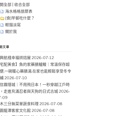
開全部
|
收合全部
海水格格旅歷表
[食]早餐吃什麼？
輕描淡寫
關於我
期文章
興航棧幸福烘焙屋
2026-07-12
宅配美食】魚的家藥膳鱸鰻｜常溫保存超
便,一碗暖心藥膳湯,在家也能輕鬆享受冬令
補
2026-07-10
信霧隱城｜不用飛日本！一秒穿越江戶時
，走進充滿忍者與天狗的日式古城
2026-
7-09
木三分無菜單蔬食料理
2026-07-08
園龍潭客家文化館
2026-07-08