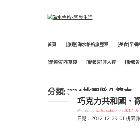
Skip
to
content
海水格格X饗樂生
吃喝玩樂到處趴趴造
首頁
[旅遊]海水格格旅歷表
[美食]早
[愛報告]花草類
[愛報告]非人類
[愛報告
分類:
334桃園縣八德市
巧克力共和國．
Posted by
waterschool
on
2013-01
日期：2012-12-29-01