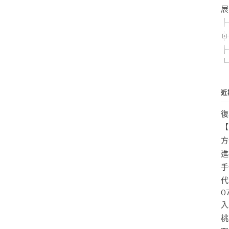
展
近
復
【
方
進
手
代
0
入
桃