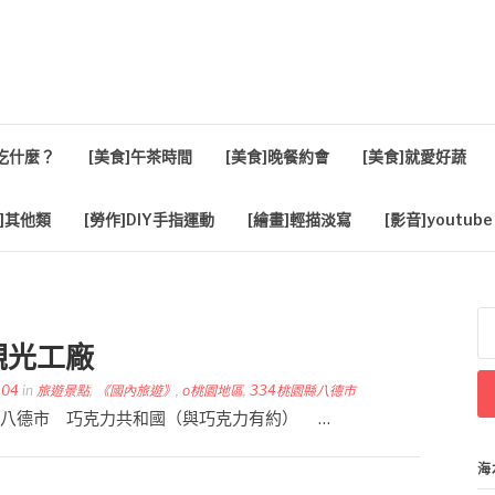
活
餐吃什麼？
[美食]午茶時間
[美食]晚餐約會
[美食]就愛好蔬
]其他類
[勞作]DIY手指運動
[繪畫]輕描淡寫
[影音]youtube
搜
尋
觀光工廠
關
鍵
-04
in
旅遊景點
,
《國內旅遊》
,
o桃園地區
,
334桃園縣八德市
字
 桃園縣八德市 巧克力共和國（與巧克力有約） …
海