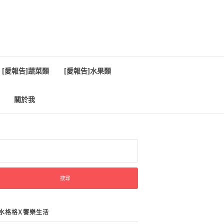
[愛報告]蔬菜類
[愛報告]水果類
關於我
:
水格格X饗樂生活