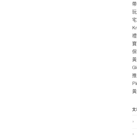
帶
玩
宅
K
禮
寶
保
黃
G
推
P
黃
文