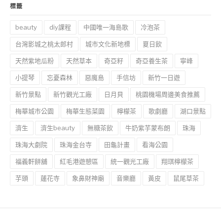
標籤
beauty
diy課程
中國唯一海島歌
冷泡茶
台灣影城之桃太郎村
城市文化新地標
夏日飲
天然紫地瓜粉
天然草本
奇亞籽
奇亞養生茶
寧峰
小提琴
忘憂森林
惡魔島
手信坊
新竹一日遊
新竹景點
新竹觀光工廠
日月貝
桃園機場周邊美食推薦
梅華城市公園
梅華生態菜園
檸檬茶
歌劇廳
湖口景點
濟生
濟生beauty
無糖茶飲
牛奶紫芋蒙布朗
珠海
珠海大劇院
珠海金台寺
田龜計畫
看海公園
福義軒餅舖
紅毛港遊憩區
統一觀光工廠
翔琪檸檬茶
芋頭
蓮花寺
象鼻財神廟
音樂廳
黃皮
鼠尾草茶