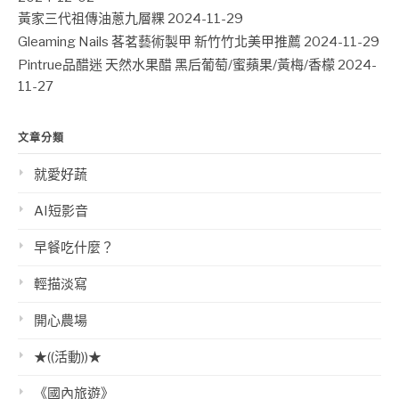
黃家三代祖傳油蔥九層粿
2024-11-29
Gleaming Nails 茖茗藝術製甲 新竹竹北美甲推薦
2024-11-29
Pintrue品醋迷 天然水果醋 黑后葡萄/蜜蘋果/黃梅/香檬
2024-
11-27
文章分類
就愛好蔬
AI短影音
早餐吃什麼？
輕描淡寫
開心農場
★((活動))★
《國內旅遊》