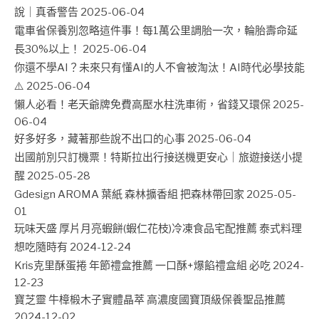
說｜真香警告
2025-06-04
電車省保養別忽略這件事！每1萬公里調胎一次，輪胎壽命延
長30%以上！
2025-06-04
你還不學AI？未來只有懂AI的人不會被淘汰！AI時代必學技能
⚠️
2025-06-04
懶人必看！老天爺牌免費高壓水柱洗車術，省錢又環保
2025-
06-04
好多好多，藏著那些說不出口的心事
2025-06-04
出國前別只訂機票！特斯拉出行接送機更安心｜旅遊接送小提
醒
2025-05-28
Gdesign AROMA 葉紙 森林擴香組 把森林帶回家
2025-05-
01
玩味天盛 厚片月亮蝦餅(蝦仁花枝)冷凍食品宅配推薦 泰式料理
想吃隨時有
2024-12-24
Kris克里酥蛋捲 年節禮盒推薦 一口酥+爆餡禮盒組 必吃
2024-
12-23
寶芝靈 牛樟椴木子實體晶萃 高濃度國寶頂級保養聖品推薦
2024-12-02