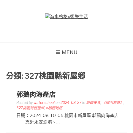
Skip
to
content
海水格格X饗樂生活
吃喝玩樂到處趴趴造
MENU
分類:
327桃園縣新屋鄉
郭鵝肉海產店
Posted by
waterschool
on
2024-08-27
in
旅遊美食
,
《國內旅遊》
,
327桃園縣新屋鄉
,
o桃園地區
日期：2024-08-10-05 桃園市新屋區 郭鵝肉海產店
靠近永安漁港、…