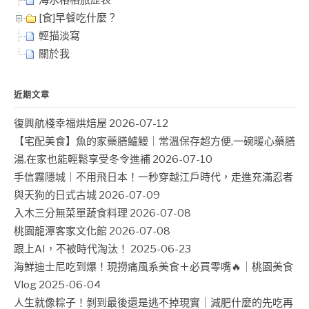
海水格格旅歷表
[食]早餐吃什麼？
輕描淡寫
關於我
近期文章
復興航棧幸福烘焙屋
2026-07-12
【宅配美食】魚的家藥膳鱸鰻｜常溫保存超方便,一碗暖心藥膳
湯,在家也能輕鬆享受冬令進補
2026-07-10
手信霧隱城｜不用飛日本！一秒穿越江戶時代，走進充滿忍者
與天狗的日式古城
2026-07-09
入木三分無菜單蔬食料理
2026-07-08
桃園龍潭客家文化館
2026-07-08
跟上AI，不被時代淘汰！
2025-06-23
海鮮迪士尼吃到爆！現撈痛風系美食＋必買零嘴🔥｜桃園美食
Vlog
2025-06-04
人生就像粽子！剝到最後還是逃不掉現實｜減肥什麼的先吃再