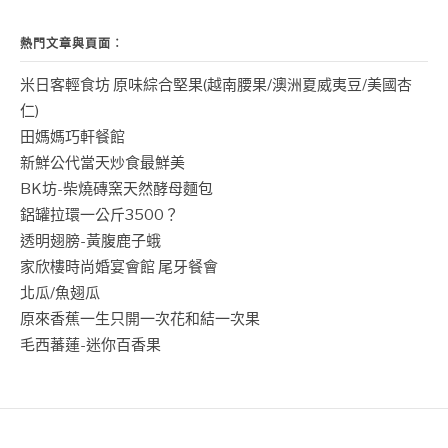
熱門文章與頁面︰
米日客輕食坊 原味綜合堅果(越南腰果/澳洲夏威夷豆/美國杏
仁)
田媽媽巧軒餐館
新鮮公代當天炒食最鮮美
BK坊-柴燒磚窯天然酵母麵包
鋁罐拉環一公斤3500？
透明翅膀-黃腹鹿子蛾
家欣樓時尚婚宴會館 尾牙餐會
北瓜/魚翅瓜
原來香蕉一生只開一次花和結一次果
毛西蕃蓮-迷你百香果