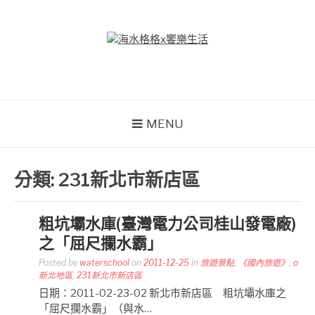
Skip
to
content
海水格格X饗樂生活
吃喝玩樂到處趴趴造
MENU
分類:
231新北市新店區
粗坑壩水庫(臺灣電力公司桂山發電廠)
之「屈尺攔水霸」
Posted by
waterschool
on
2011-12-25
in
旅遊景點
,
《國內旅遊》
,
o
新北地區
,
231新北市新店區
日期：2011-02-23-02 新北市新店區 粗坑壩水庫之
「屈尺攔水霸」（與水…