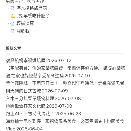
展開全部
|
收合全部
海水格格旅歷表
[食]早餐吃什麼？
輕描淡寫
關於我
近期文章
復興航棧幸福烘焙屋
2026-07-12
【宅配美食】魚的家藥膳鱸鰻｜常溫保存超方便,一碗暖心藥膳
湯,在家也能輕鬆享受冬令進補
2026-07-10
手信霧隱城｜不用飛日本！一秒穿越江戶時代，走進充滿忍者
與天狗的日式古城
2026-07-09
入木三分無菜單蔬食料理
2026-07-08
桃園龍潭客家文化館
2026-07-08
跟上AI，不被時代淘汰！
2025-06-23
海鮮迪士尼吃到爆！現撈痛風系美食＋必買零嘴🔥｜桃園美食
Vlog
2025-06-04