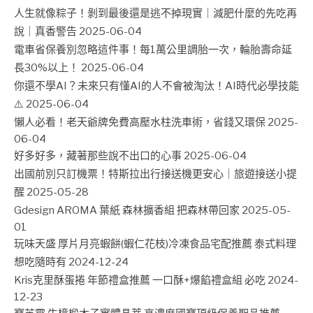
人生就像粽子！剝到最後還是逃不掉現實｜減肥什麼的先吃再
說｜真香警告
2025-06-04
電車省保養別忽略這件事！每1萬公里調胎一次，輪胎壽命延
長30%以上！
2025-06-04
你還不學AI？未來只有懂AI的人不會被淘汰！AI時代必學技能
⚠️
2025-06-04
懶人必看！老天爺牌免費高壓水柱洗車術，省錢又環保
2025-
06-04
好多好多，藏著那些說不出口的心事
2025-06-04
出國前別只訂機票！特斯拉出行接送機更安心｜旅遊接送小提
醒
2025-05-28
Gdesign AROMA 葉紙 森林擴香組 把森林帶回家
2025-05-
01
玩味天盛 厚片月亮蝦餅(蝦仁花枝)冷凍食品宅配推薦 泰式料理
想吃隨時有
2024-12-24
Kris克里酥蛋捲 年節禮盒推薦 一口酥+爆餡禮盒組 必吃
2024-
12-23