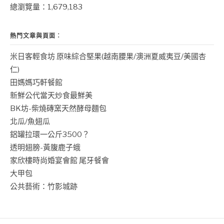
總瀏覽量：1,679,183
熱門文章與頁面︰
米日客輕食坊 原味綜合堅果(越南腰果/澳洲夏威夷豆/美國杏
仁)
田媽媽巧軒餐館
新鮮公代當天炒食最鮮美
BK坊-柴燒磚窯天然酵母麵包
北瓜/魚翅瓜
鋁罐拉環一公斤3500？
透明翅膀-黃腹鹿子蛾
家欣樓時尚婚宴會館 尾牙餐會
大甲包
公共藝術：竹影城跡