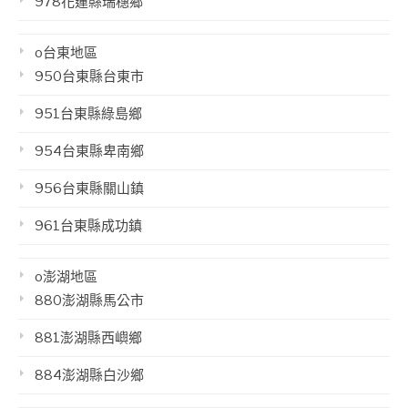
978花蓮縣瑞穗鄉
o台東地區
950台東縣台東市
951台東縣綠島鄉
954台東縣卑南鄉
956台東縣關山鎮
961台東縣成功鎮
o澎湖地區
880澎湖縣馬公市
881澎湖縣西嶼鄉
884澎湖縣白沙鄉