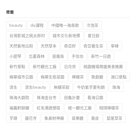
標籤
beauty
diy課程
中國唯一海島歌
冷泡茶
台灣影城之桃太郎村
城市文化新地標
夏日飲
天然紫地瓜粉
天然草本
奇亞籽
奇亞養生茶
寧峰
小提琴
忘憂森林
惡魔島
手信坊
新竹一日遊
新竹景點
新竹觀光工廠
日月貝
桃園機場周邊美食推薦
梅華城市公園
梅華生態菜園
檸檬茶
歌劇廳
湖口景點
濟生
濟生beauty
無糖茶飲
牛奶紫芋蒙布朗
珠海
珠海大劇院
珠海金台寺
田龜計畫
看海公園
福義軒餅舖
紅毛港遊憩區
統一觀光工廠
翔琪檸檬茶
芋頭
蓮花寺
象鼻財神廟
音樂廳
黃皮
鼠尾草茶