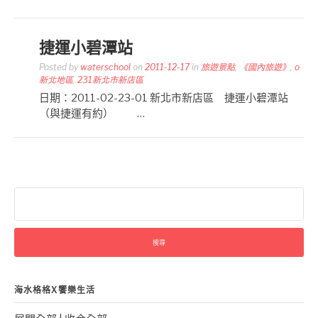
捷運小碧潭站
Posted by
waterschool
on
2011-12-17
in
旅遊景點
,
《國內旅遊》
,
o
新北地區
,
231新北市新店區
日期：2011-02-23-01 新北市新店區 捷運小碧潭站
（與捷運有約） …
搜
尋
關
鍵
字:
海水格格X饗樂生活