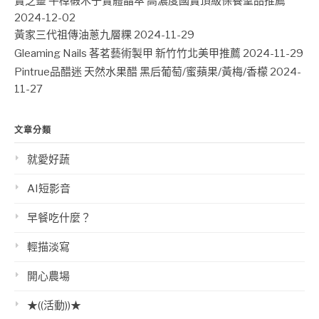
寶芝靈 牛樟椴木子實體晶萃 高濃度國寶頂級保養聖品推薦
2024-12-02
黃家三代祖傳油蔥九層粿
2024-11-29
Gleaming Nails 茖茗藝術製甲 新竹竹北美甲推薦
2024-11-29
Pintrue品醋迷 天然水果醋 黑后葡萄/蜜蘋果/黃梅/香檬
2024-
11-27
文章分類
就愛好蔬
AI短影音
早餐吃什麼？
輕描淡寫
開心農場
★((活動))★