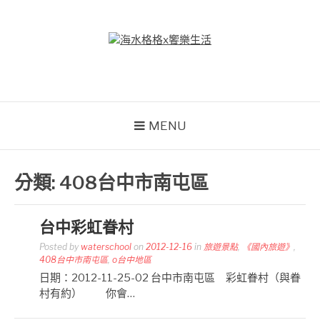
Skip
to
content
海水格格X饗樂生活
吃喝玩樂到處趴趴造
MENU
分類:
408台中市南屯區
台中彩虹眷村
Posted by
waterschool
on
2012-12-16
in
旅遊景點
,
《國內旅遊》
,
408台中市南屯區
,
o台中地區
日期：2012-11-25-02 台中市南屯區 彩虹眷村（與眷
村有約） 你會…