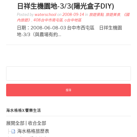
日祥生機園地-3/3(陽光盒子DIY)
Posted by
waterschool
on
2008-09-14
in
旅遊景點
,
旅遊美食
,
《國
內旅遊》
,
408台中市南屯區
,
o台中地區
日期：2008-06-08-03 台中市西屯區 日祥生機園
地-3/3（與農場有約…
搜
尋
關
鍵
字:
海水格格X饗樂生活
展開全部
|
收合全部
海水格格旅歷表