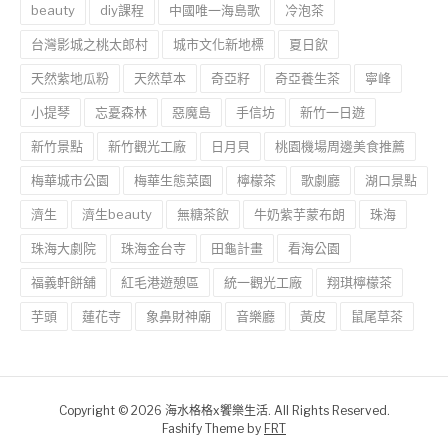
beauty
diy課程
中國唯一海島歌
冷泡茶
台灣影城之桃太郎村
城市文化新地標
夏日飲
天然紫地瓜粉
天然草本
奇亞籽
奇亞養生茶
寧峰
小提琴
忘憂森林
惡魔島
手信坊
新竹一日遊
新竹景點
新竹觀光工廠
日月貝
桃園機場周邊美食推薦
梅華城市公園
梅華生態菜園
檸檬茶
歌劇廳
湖口景點
濟生
濟生beauty
無糖茶飲
牛奶紫芋蒙布朗
珠海
珠海大劇院
珠海金台寺
田龜計畫
看海公園
福義軒餅舖
紅毛港遊憩區
統一觀光工廠
翔琪檸檬茶
芋頭
蓮花寺
象鼻財神廟
音樂廳
黃皮
鼠尾草茶
Copyright © 2026 海水格格x饗樂生活. All Rights Reserved.
Fashify Theme by
FRT