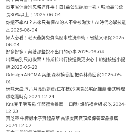
電車省保養別忽略這件事！每1萬公里調胎一次，輪胎壽命延
長30%以上！
2025-06-04
你還不學AI？未來只有懂AI的人不會被淘汰！AI時代必學技能
⚠️
2025-06-04
懶人必看！老天爺牌免費高壓水柱洗車術，省錢又環保
2025-
06-04
好多好多，藏著那些說不出口的心事
2025-06-04
出國前別只訂機票！特斯拉出行接送機更安心｜旅遊接送小提
醒
2025-05-28
Gdesign AROMA 葉紙 森林擴香組 把森林帶回家
2025-05-
01
玩味天盛 厚片月亮蝦餅(蝦仁花枝)冷凍食品宅配推薦 泰式料理
想吃隨時有
2024-12-24
Kris克里酥蛋捲 年節禮盒推薦 一口酥+爆餡禮盒組 必吃
2024-
12-23
寶芝靈 牛樟椴木子實體晶萃 高濃度國寶頂級保養聖品推薦
2024-12-02