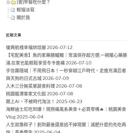
[食]早餐吃什麼？
輕描淡寫
關於我
近期文章
復興航棧幸福烘焙屋
2026-07-12
【宅配美食】魚的家藥膳鱸鰻｜常溫保存超方便,一碗暖心藥膳
湯,在家也能輕鬆享受冬令進補
2026-07-10
手信霧隱城｜不用飛日本！一秒穿越江戶時代，走進充滿忍者
與天狗的日式古城
2026-07-09
入木三分無菜單蔬食料理
2026-07-08
桃園龍潭客家文化館
2026-07-08
跟上AI，不被時代淘汰！
2025-06-23
海鮮迪士尼吃到爆！現撈痛風系美食＋必買零嘴🔥｜桃園美食
Vlog
2025-06-04
人生就像粽子！剝到最後還是逃不掉現實｜減肥什麼的先吃再
說｜真香警告
2025-06-04