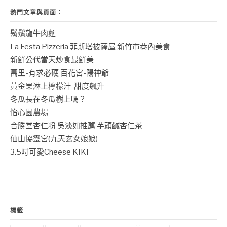
熱門文章與頁面︰
鬍鬚龍牛肉麵
La Festa Pizzeria 菲斯塔披薩屋 新竹市巷內美食
新鮮公代當天炒食最鮮美
萬里-有求必硬 百花宮-陽神爺
黃金果淋上檸檬汁-甜度飆升
冬瓜長在冬瓜樹上嗎？
怡心園農場
合勝堂杏仁粉 吳淡如推薦 芋頭鹹杏仁茶
仙山協靈宮(九天玄女娘娘)
3.5吋可愛Cheese KIKI
標籤