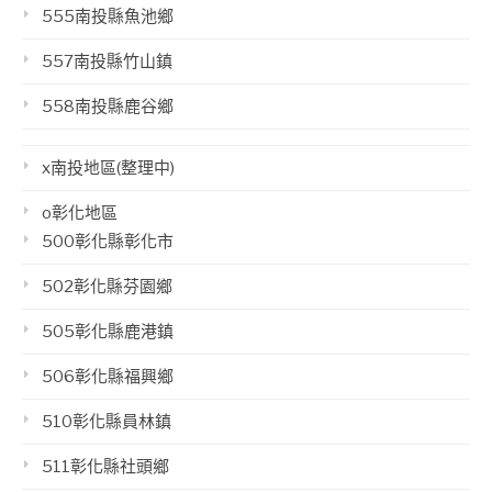
555南投縣魚池鄉
557南投縣竹山鎮
558南投縣鹿谷鄉
x南投地區(整理中)
o彰化地區
500彰化縣彰化市
502彰化縣芬園鄉
505彰化縣鹿港鎮
506彰化縣福興鄉
510彰化縣員林鎮
511彰化縣社頭鄉