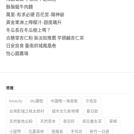
鬍鬚龍牛肉麵
萬里-有求必硬 百花宮-陽神爺
黃金果淋上檸檬汁-甜度飆升
冬瓜長在冬瓜樹上嗎？
合勝堂杏仁粉 吳淡如推薦 芋頭鹹杏仁茶
日安良食 臺南府城鳳凰卷
怡心園農場
標籤
beauty
diy課程
中國唯一海島歌
冷泡茶
台灣影城之桃太郎村
城市文化新地標
夏日飲
天然紫地瓜粉
天然草本
奇亞籽
奇亞養生茶
寧峰
小提琴
忘憂森林
惡魔島
手信坊
新竹一日遊