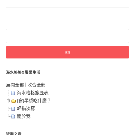
搜
尋
關
鍵
字:
海水格格X饗樂生活
展開全部
|
收合全部
海水格格旅歷表
[食]早餐吃什麼？
輕描淡寫
關於我
近期文章