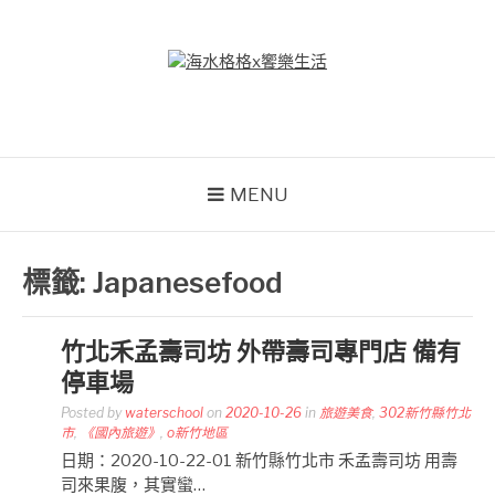
Skip
to
content
海水格格X饗樂生活
吃喝玩樂到處趴趴造
MENU
標籤:
Japanesefood
竹北禾孟壽司坊 外帶壽司專門店 備有
停車場
Posted by
waterschool
on
2020-10-26
in
旅遊美食
,
302新竹縣竹北
市
,
《國內旅遊》
,
o新竹地區
日期：2020-10-22-01 新竹縣竹北市 禾孟壽司坊 用壽
司來果腹，其實蠻…