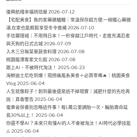
復興航棧幸福烘焙屋
2026-07-12
【宅配美食】魚的家藥膳鱸鰻｜常溫保存超方便,一碗暖心藥膳
湯,在家也能輕鬆享受冬令進補
2026-07-10
手信霧隱城｜不用飛日本！一秒穿越江戶時代，走進充滿忍者
與天狗的日式古城
2026-07-09
入木三分無菜單蔬食料理
2026-07-08
桃園龍潭客家文化館
2026-07-08
跟上AI，不被時代淘汰！
2025-06-23
海鮮迪士尼吃到爆！現撈痛風系美食＋必買零嘴🔥｜桃園美食
Vlog
2025-06-04
人生就像粽子！剝到最後還是逃不掉現實｜減肥什麼的先吃再
說｜真香警告
2025-06-04
電車省保養別忽略這件事！每1萬公里調胎一次，輪胎壽命延
長30%以上！
2025-06-04
你還不學AI？未來只有懂AI的人不會被淘汰！AI時代必學技能
⚠️
2025-06-04