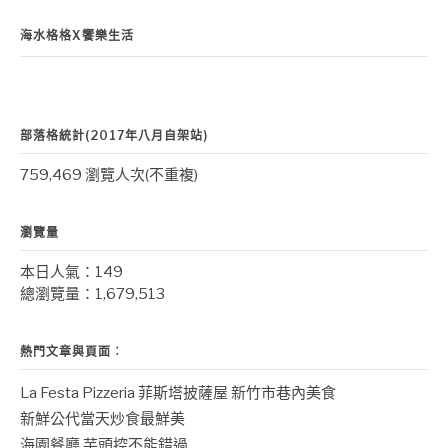
海水格格X饗樂生活
部落格統計(2017年八月自架站)
759,469 瀏覽人次(不重複)
瀏覽量
本日人氣：149
總瀏覽量：1,679,513
熱門文章與頁面︰
La Festa Pizzeria 菲斯塔披薩屋 新竹市巷內美食
新鮮公代當天炒食最鮮美
海園餐廳 芋頭控不能錯過