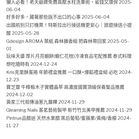
懶人必看！老天爺牌免費高壓水柱洗車術，省錢又環保
2025-
06-04
好多好多，藏著那些說不出口的心事
2025-06-04
出國前別只訂機票！特斯拉出行接送機更安心｜旅遊接送小提
醒
2025-05-28
Gdesign AROMA 葉紙 森林擴香組 把森林帶回家
2025-05-
01
玩味天盛 厚片月亮蝦餅(蝦仁花枝)冷凍食品宅配推薦 泰式料理
想吃隨時有
2024-12-24
Kris克里酥蛋捲 年節禮盒推薦 一口酥+爆餡禮盒組 必吃
2024-
12-23
寶芝靈 牛樟椴木子實體晶萃 高濃度國寶頂級保養聖品推薦
2024-12-02
黃家三代祖傳油蔥九層粿
2024-11-29
Gleaming Nails 茖茗藝術製甲 新竹竹北美甲推薦
2024-11-29
Pintrue品醋迷 天然水果醋 黑后葡萄/蜜蘋果/黃梅/香檬
2024-
11-27