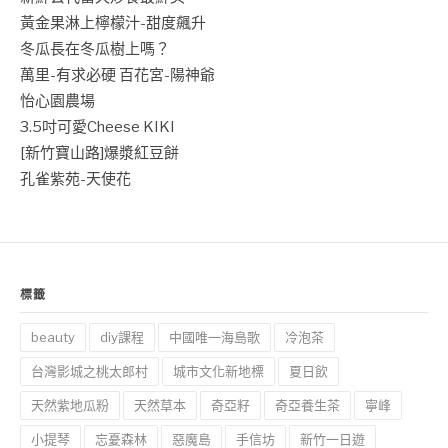
黃金果淋上檸檬汁-甜度飆升
冬瓜長在冬瓜樹上嗎？
萬里-有求必硬 百花宮-陽神爺
怡心園農場
3.5吋可愛Cheese KIKI
[新竹寶山路]爆漿紅豆餅
孔雀紫苑-天使花
標籤
beauty
diy課程
中國唯一海島歌
冷泡茶
台灣影城之桃太郎村
城市文化新地標
夏日飲
天然紫地瓜粉
天然草本
奇亞籽
奇亞養生茶
寧峰
小提琴
忘憂森林
惡魔島
手信坊
新竹一日遊