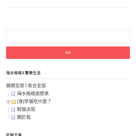
搜
尋
關
鍵
字:
海水格格X饗樂生活
展開全部
|
收合全部
海水格格旅歷表
[食]早餐吃什麼？
輕描淡寫
關於我
近期文章