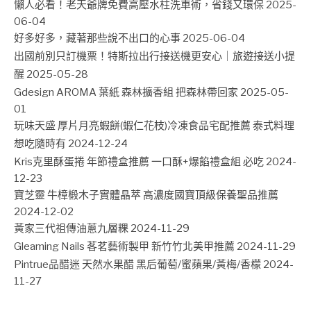
懶人必看！老天爺牌免費高壓水柱洗車術，省錢又環保
2025-
06-04
好多好多，藏著那些說不出口的心事
2025-06-04
出國前別只訂機票！特斯拉出行接送機更安心｜旅遊接送小提
醒
2025-05-28
Gdesign AROMA 葉紙 森林擴香組 把森林帶回家
2025-05-
01
玩味天盛 厚片月亮蝦餅(蝦仁花枝)冷凍食品宅配推薦 泰式料理
想吃隨時有
2024-12-24
Kris克里酥蛋捲 年節禮盒推薦 一口酥+爆餡禮盒組 必吃
2024-
12-23
寶芝靈 牛樟椴木子實體晶萃 高濃度國寶頂級保養聖品推薦
2024-12-02
黃家三代祖傳油蔥九層粿
2024-11-29
Gleaming Nails 茖茗藝術製甲 新竹竹北美甲推薦
2024-11-29
Pintrue品醋迷 天然水果醋 黑后葡萄/蜜蘋果/黃梅/香檬
2024-
11-27