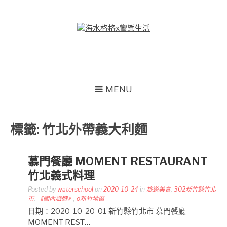
Skip
to
content
海水格格X饗樂生活
吃喝玩樂到處趴趴造
MENU
標籤:
竹北外帶義大利麵
慕門餐廳 MOMENT RESTAURANT
竹北義式料理
Posted by
waterschool
on
2020-10-24
in
旅遊美食
,
302新竹縣竹北
市
,
《國內旅遊》
,
o新竹地區
日期：2020-10-20-01 新竹縣竹北市 慕門餐廳
MOMENT REST…