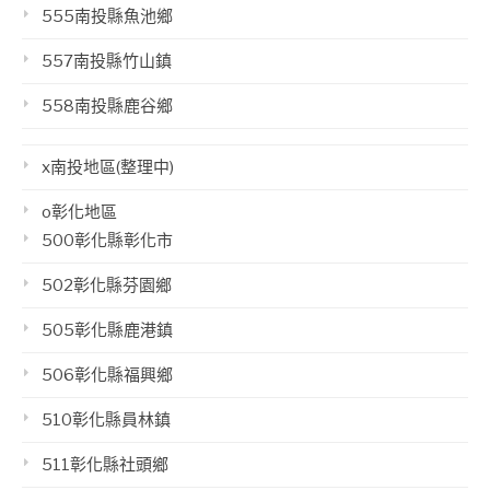
555南投縣魚池鄉
557南投縣竹山鎮
558南投縣鹿谷鄉
x南投地區(整理中)
o彰化地區
500彰化縣彰化市
502彰化縣芬園鄉
505彰化縣鹿港鎮
506彰化縣福興鄉
510彰化縣員林鎮
511彰化縣社頭鄉