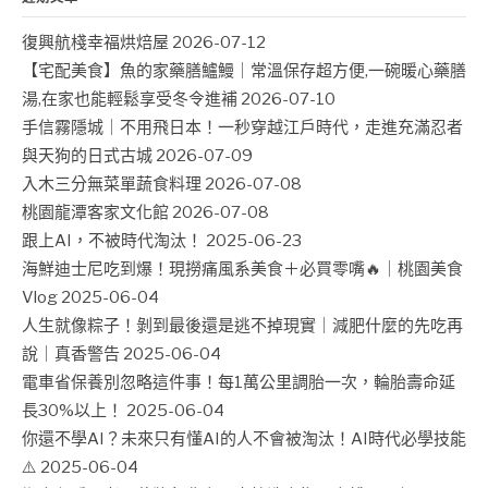
復興航棧幸福烘焙屋
2026-07-12
【宅配美食】魚的家藥膳鱸鰻｜常溫保存超方便,一碗暖心藥膳
湯,在家也能輕鬆享受冬令進補
2026-07-10
手信霧隱城｜不用飛日本！一秒穿越江戶時代，走進充滿忍者
與天狗的日式古城
2026-07-09
入木三分無菜單蔬食料理
2026-07-08
桃園龍潭客家文化館
2026-07-08
跟上AI，不被時代淘汰！
2025-06-23
海鮮迪士尼吃到爆！現撈痛風系美食＋必買零嘴🔥｜桃園美食
Vlog
2025-06-04
人生就像粽子！剝到最後還是逃不掉現實｜減肥什麼的先吃再
說｜真香警告
2025-06-04
電車省保養別忽略這件事！每1萬公里調胎一次，輪胎壽命延
長30%以上！
2025-06-04
你還不學AI？未來只有懂AI的人不會被淘汰！AI時代必學技能
⚠️
2025-06-04