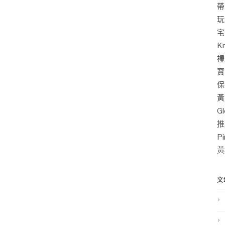
帶
玩
宅
K
禮
寶
保
黃
G
推
P
黃
文