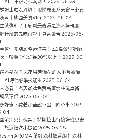
上AI，不被時代淘汰！
2025-06-23
鮮迪士尼吃到爆！現撈痛風系美食＋必買
嘴🔥｜桃園美食Vlog
2025-06-04
生就像粽子！剝到最後還是逃不掉現實｜
肥什麼的先吃再說｜真香警告
2025-06-
4
車省保養別忽略這件事！每1萬公里調胎
次，輪胎壽命延長30%以上！
2025-06-
4
還不學AI？未來只有懂AI的人不會被淘
！AI時代必學技能⚠️
2025-06-04
人必看！老天爺牌免費高壓水柱洗車術，
錢又環保
2025-06-04
多好多，藏著那些說不出口的心事
2025-
6-04
國前別只訂機票！特斯拉出行接送機更安
｜旅遊接送小提醒
2025-05-28
design AROMA 葉紙 森林擴香組 把森林