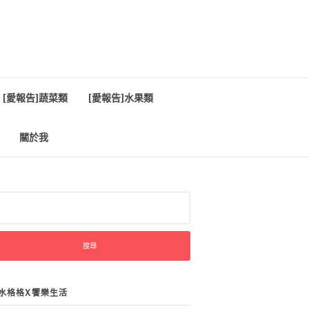
[愛報告]蔬菜類
[愛報告]水果類
關於我
:
水格格X饗樂生活