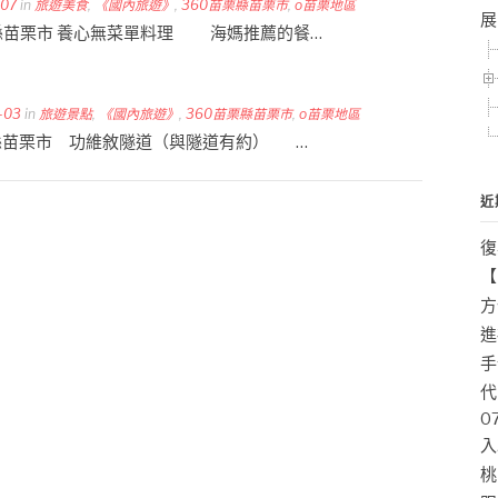
-07
in
旅遊美食
,
《國內旅遊》
,
360苗栗縣苗栗市
,
o苗栗地區
展
1 苗栗縣苗栗市 養心無菜單料理 海媽推薦的餐…
-03
in
旅遊景點
,
《國內旅遊》
,
360苗栗縣苗栗市
,
o苗栗地區
1 苗栗縣苗栗市 功維敘隧道（與隧道有約） …
近
復
【
方
進
手
代
0
入
桃