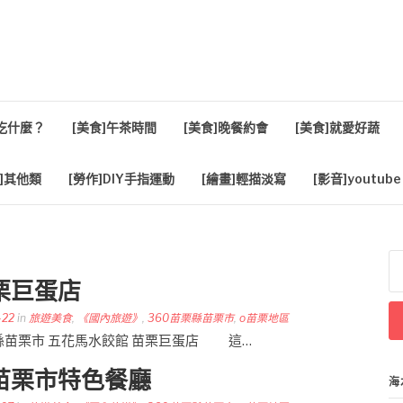
活
餐吃什麼？
[美食]午茶時間
[美食]晚餐約會
[美食]就愛好蔬
]其他類
[勞作]DIY手指運動
[繪畫]輕描淡寫
[影音]youtube
搜
尋
栗巨蛋店
關
鍵
-22
in
旅遊美食
,
《國內旅遊》
,
360苗栗縣苗栗市
,
o苗栗地區
字
 苗栗縣苗栗市 五花馬水餃館 苗栗巨蛋店 這…
苗栗市特色餐廳
海