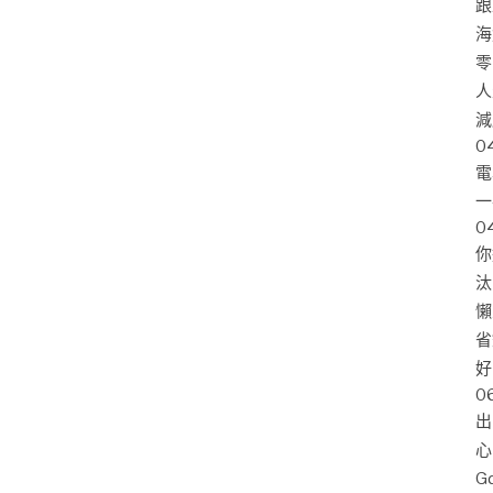
跟
海
零
人
減
0
電
一
0
你
汰
懶
省
好
0
出
心
G