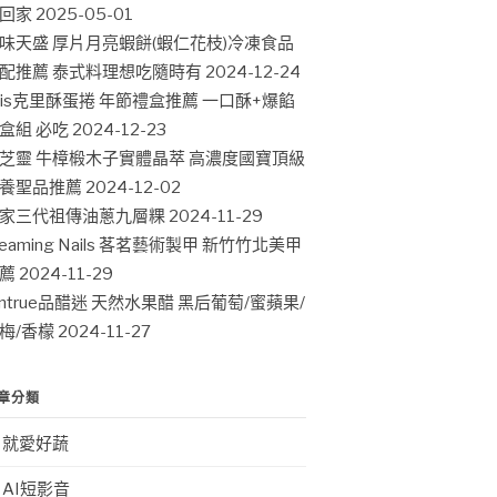
回家
2025-05-01
味天盛 厚片月亮蝦餅(蝦仁花枝)冷凍食品
配推薦 泰式料理想吃隨時有
2024-12-24
ris克里酥蛋捲 年節禮盒推薦 一口酥+爆餡
盒組 必吃
2024-12-23
芝靈 牛樟椴木子實體晶萃 高濃度國寶頂級
養聖品推薦
2024-12-02
家三代祖傳油蔥九層粿
2024-11-29
leaming Nails 茖茗藝術製甲 新竹竹北美甲
薦
2024-11-29
intrue品醋迷 天然水果醋 黑后葡萄/蜜蘋果/
梅/香檬
2024-11-27
章分類
就愛好蔬
AI短影音