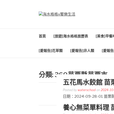
Skip
to
content
海水格格X饗樂生
吃喝玩樂到處趴趴造
首頁
[旅遊]海水格格旅歷表
[美食]早
[愛報告]花草類
[愛報告]非人類
[愛報告
分類:
360苗栗縣苗栗市
五花馬水餃館 苗
Posted by
waterschool
on
2024-10
日期：2024-09-28-01
養心無菜單料理 