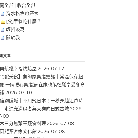
開全部
|
收合全部
海水格格旅歷表
[食]早餐吃什麼？
輕描淡寫
關於我
期文章
興航棧幸福烘焙屋
2026-07-12
宅配美食】魚的家藥膳鱸鰻｜常溫保存超
便,一碗暖心藥膳湯,在家也能輕鬆享受冬令
補
2026-07-10
信霧隱城｜不用飛日本！一秒穿越江戶時
，走進充滿忍者與天狗的日式古城
2026-
7-09
木三分無菜單蔬食料理
2026-07-08
園龍潭客家文化館
2026-07-08