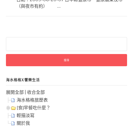
（與夜市有約） …
搜
尋
關
鍵
字:
海水格格X饗樂生活
展開全部
|
收合全部
海水格格旅歷表
[食]早餐吃什麼？
輕描淡寫
關於我