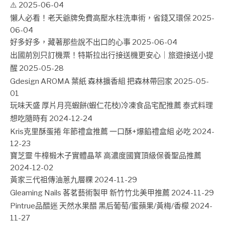
⚠️
2025-06-04
懶人必看！老天爺牌免費高壓水柱洗車術，省錢又環保
2025-
06-04
好多好多，藏著那些說不出口的心事
2025-06-04
出國前別只訂機票！特斯拉出行接送機更安心｜旅遊接送小提
醒
2025-05-28
Gdesign AROMA 葉紙 森林擴香組 把森林帶回家
2025-05-
01
玩味天盛 厚片月亮蝦餅(蝦仁花枝)冷凍食品宅配推薦 泰式料理
想吃隨時有
2024-12-24
Kris克里酥蛋捲 年節禮盒推薦 一口酥+爆餡禮盒組 必吃
2024-
12-23
寶芝靈 牛樟椴木子實體晶萃 高濃度國寶頂級保養聖品推薦
2024-12-02
黃家三代祖傳油蔥九層粿
2024-11-29
Gleaming Nails 茖茗藝術製甲 新竹竹北美甲推薦
2024-11-29
Pintrue品醋迷 天然水果醋 黑后葡萄/蜜蘋果/黃梅/香檬
2024-
11-27