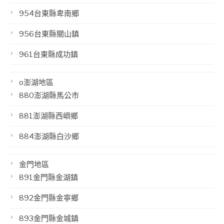
954台東縣卑南鄉
956台東縣關山鎮
961台東縣成功鎮
o澎湖地區
880澎湖縣馬公市
881澎湖縣西嶼鄉
884澎湖縣白沙鄉
金門地區
891金門縣金湖鎮
892金門縣金寧鄉
893金門縣金城鎮