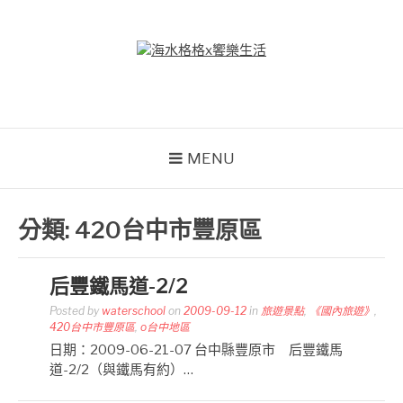
Skip
to
content
海水格格X饗樂生活
吃喝玩樂到處趴趴造
MENU
分類:
420台中市豐原區
后豐鐵馬道-2/2
Posted by
waterschool
on
2009-09-12
in
旅遊景點
,
《國內旅遊》
,
420台中市豐原區
,
o台中地區
日期：2009-06-21-07 台中縣豐原市 后豐鐵馬
道-2/2（與鐵馬有約）…