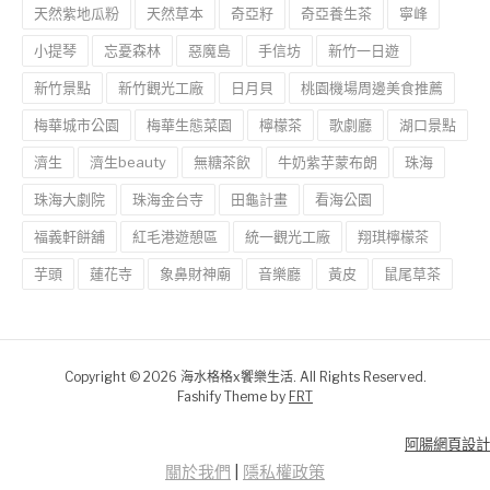
天然紫地瓜粉
天然草本
奇亞籽
奇亞養生茶
寧峰
小提琴
忘憂森林
惡魔島
手信坊
新竹一日遊
新竹景點
新竹觀光工廠
日月貝
桃園機場周邊美食推薦
梅華城市公園
梅華生態菜園
檸檬茶
歌劇廳
湖口景點
濟生
濟生beauty
無糖茶飲
牛奶紫芋蒙布朗
珠海
珠海大劇院
珠海金台寺
田龜計畫
看海公園
福義軒餅舖
紅毛港遊憩區
統一觀光工廠
翔琪檸檬茶
芋頭
蓮花寺
象鼻財神廟
音樂廳
黃皮
鼠尾草茶
Copyright © 2026 海水格格x饗樂生活. All Rights Reserved.
Fashify Theme by
FRT
阿腸網頁設計
關於我們
|
隱私權政策