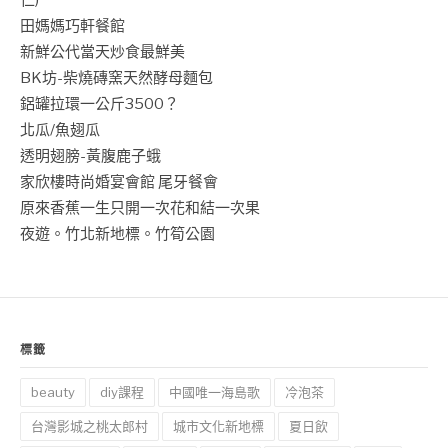
仁)
田媽媽巧軒餐館
新鮮公代當天炒食最鮮美
BK坊-柴燒磚窯天然酵母麵包
鋁罐拉環一公斤3500？
北瓜/魚翅瓜
透明翅膀-黃腹鹿子蛾
家欣樓時尚婚宴會館 尾牙餐會
原來香蕉一生只開一次花和結一次果
夜遊。竹北新地標。竹筍公園
標籤
beauty
diy課程
中國唯一海島歌
冷泡茶
台灣影城之桃太郎村
城市文化新地標
夏日飲