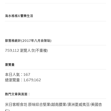
海水格格X饗樂生活
部落格統計(2017年八月自架站)
759,112 瀏覽人次(不重複)
瀏覽量
本日人氣：167
總瀏覽量：1,679,162
熱門文章與頁面︰
米日客輕食坊 原味綜合堅果(越南腰果/澳洲夏威夷豆/美國杏