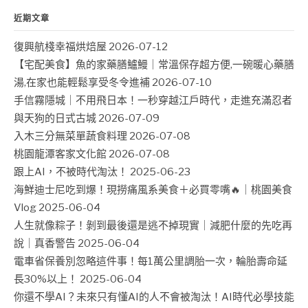
近期文章
復興航棧幸福烘焙屋
2026-07-12
【宅配美食】魚的家藥膳鱸鰻｜常溫保存超方便,一碗暖心藥膳
湯,在家也能輕鬆享受冬令進補
2026-07-10
手信霧隱城｜不用飛日本！一秒穿越江戶時代，走進充滿忍者
與天狗的日式古城
2026-07-09
入木三分無菜單蔬食料理
2026-07-08
桃園龍潭客家文化館
2026-07-08
跟上AI，不被時代淘汰！
2025-06-23
海鮮迪士尼吃到爆！現撈痛風系美食＋必買零嘴🔥｜桃園美食
Vlog
2025-06-04
人生就像粽子！剝到最後還是逃不掉現實｜減肥什麼的先吃再
說｜真香警告
2025-06-04
電車省保養別忽略這件事！每1萬公里調胎一次，輪胎壽命延
長30%以上！
2025-06-04
你還不學AI？未來只有懂AI的人不會被淘汰！AI時代必學技能